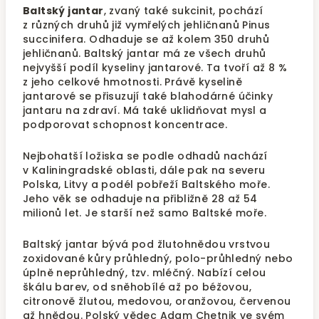
Baltský jantar
, zvaný také sukcinit, pochází
z různých druhů již vymřelých jehličnanů Pinus
succinifera. Odhaduje se až kolem 350 druhů
jehličnanů. Baltský jantar má ze všech druhů
nejvyšší podíl kyseliny jantarové. Ta tvoří až 8 %
z jeho celkové hmotnosti. Právě kyselině
jantarové se přisuzují také blahodárné účinky
jantaru na zdraví. Má také uklidňovat mysl a
podporovat schopnost koncentrace.
Nejbohatší ložiska se podle odhadů nachází
v Kaliningradské oblasti, dále pak na severu
Polska, Litvy a podél pobřeží Baltského moře.
Jeho věk se odhaduje na přibližně 28 až 54
milionů let. Je starší než samo Baltské moře.
Baltský jantar bývá pod žlutohnědou vrstvou
zoxidované kůry průhledný, polo-průhledný nebo
úplně neprůhledný, tzv. mléčný. Nabízí celou
škálu barev, od sněhobílé až po béžovou,
citronově žlutou, medovou, oranžovou, červenou
až hnědou. Polský vědec Adam Chetnik ve svém