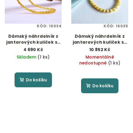
KÓD:
16034
KÓD:
16035
Dámský náhrdelník z
Dámský náhrdelník z
jantarových kuliček se
jantarových kuliček se
stříbrným zapínáním
zapínáním z
4 690 Kč
10 852 Kč
pozlaceného stříbra
Skladem
(1 ks)
Momentálně
nedostupné
(1 ks)
Do košíku
Do košíku