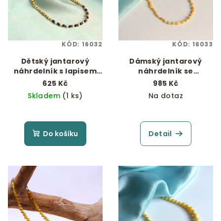
KÓD:
16032
KÓD:
16033
Dětský jantarový
Dámský jantarový
náhrdelník s lapisem
náhrdelník se
lazuli
stříbrným zapínáním
625 Kč
985 Kč
"Rýže pro štěstí"
Skladem
(1 ks)
Na dotaz
Do košíku
Detail