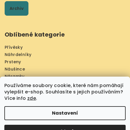
Archiv
Oblíbené kategorie
Přívěsky
Náhrdelníky
Prsteny
Náušince
Náramky
Jantarové obrazy Prahy
Používáme soubory cookie, které nám pomáhají
Šperky z larimáru
vylepšit e-shop. Souhlasíte s jejich používáním?
Více info
zde
.
Nastavení
Copyright 2026
Phoenix Amber
. Všechna práva
vyhrazena.
Upravit nastavení cookies