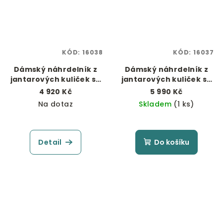
KÓD:
16038
KÓD:
16037
Dámský náhrdelník z
Dámský náhrdelník z
jantarových kuliček se
jantarových kuliček se
zapínáním z
zapínáním z
4 920 Kč
5 990 Kč
pozlaceného stříbra
pozlaceného stříbra
Na dotaz
Skladem
(1 ks)
Detail
Do košíku