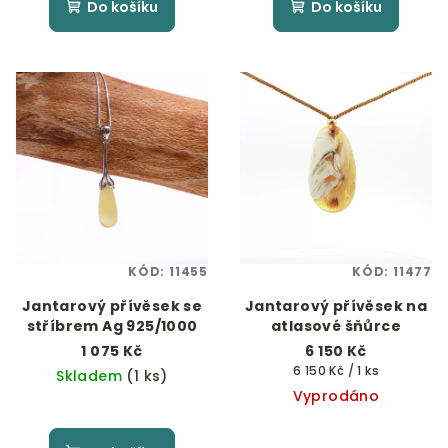
Do košíku
Do košíku
KÓD:
11455
KÓD:
11477
Jantarový přívěsek se
Jantarový přívěsek na
stříbrem Ag 925/1000
atlasové šňůrce
1 075 Kč
6 150 Kč
Měrná
6 150 Kč / 1 ks
Skladem
(1 ks)
cena:
Vyprodáno