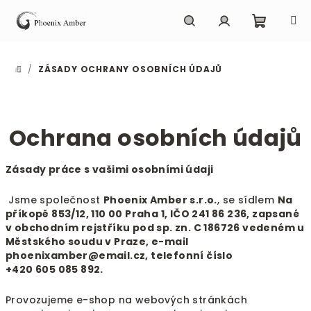
Přejít
na
obsah
Nákupn
Hledat
Přihlášení
/
ZÁSADY OCHRANY OSOBNÍCH ÚDAJŮ
DOMŮ
košík
Ochrana osobních údajů
Zásady práce s vašimi osobními údaji
Jsme společnost
Phoenix Amber s.r.o.
, se sídlem
Na
příkopě 853/12, 110 00 Praha 1, IČO 241 86 236, zapsané
v obchodním rejstříku pod sp. zn. C 186726 vedeném u
Městského soudu v Praze, e-mail
phoenixamber@email.cz, telefonní číslo
+420 605 085 892.
Provozujeme e-shop na webových stránkách