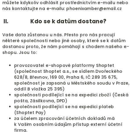
můžete kdykoliv odhlásit prostřednictvím e-mailu nebo
nás kontaktujte na e-mailu: phoenixamber@email.cz
II. Kdo se k datům dostane?
Vaše data zůstanou u nás. Přesto pro nás pracují
některé společnosti nebo jiné osoby, které se k datům
dostanou proto, že nám pomáhají s chodem našeho e-
shopu. Jsou to:
provozovatel e-shopové platformy Shoptet
(společnost Shoptet a.s., se sídlem Dvořeckého
628/8, Břevnov, 169 00, Praha 6, IČ 289 35 675,
společnost je zapsaná u Městského soudu v Praze,
oddíl B vložka 25 395)
společnosti podílející se na expedici zboží (Česká
pošta, Zásilkovna, DPD)
společnosti podílející se na expedici plateb
(Shoptet Pay)
za účelem zpracování účetních dokladů má
k Vašim osobním údajům přístup externí účetní
firma.