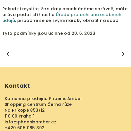
Pokud si myslíte, že s daty nenakládáme správně, máte
právo podat stížnost u
Úřadu pro ochranu osobních
údajů
, případně se se svými nároky obrátit na soud.
Tyto podmínky jsou účinné od 20. 6. 2023
Z
á
Kontakt
p
a
Kamenná prodejna Phoenix Amber
t
Shopping centrum Černá růže
í
Na Příkopě 853/12
110 00 Praha 1
info
@
phoenixamber.cz
+420 605 085 892