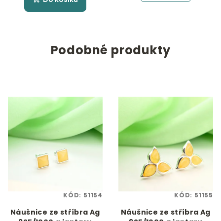
Podobné produkty
KÓD:
51154
KÓD:
51155
Náušnice ze stříbra Ag
Náušnice ze stříbra Ag