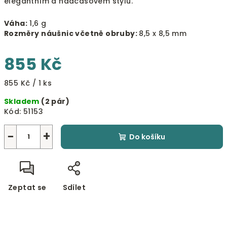
elegantním a nadčasovém stylu.
Váha:
1,6 g
Rozměry náušnic včetně obruby:
8,5 x 8,5 mm
855 Kč
Měrná
855 Kč / 1 ks
cena:
Skladem
(2 pár)
Kód:
51153
−
+
Do košíku
Zeptat se
Sdílet