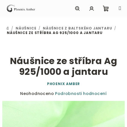
Přejít
na
obsah
Nákupn
Hledat
Přihlášení
/
NÁUŠNICE
/
NÁUŠNICE Z BALTSKÉHO JANTARU
/
DOMŮ
košík
NÁUŠNICE ZE STŘÍBRA AG 925/1000 A JANTARU
Náušnice ze stříbra Ag
925/1000 a jantaru
PHOENIX AMBER
Průměrné
Neohodnoceno
Podrobnosti hodnocení
hodnocení
produktu
je
0,0
z