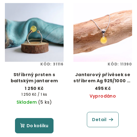
KÓD:
31116
KÓD:
11390
Stříbrný prsten s
Jantarový přívěsek se
baltským jantarem
stříbrem Ag 925/1000 "Z
lásky"
1 250 Kč
495 Kč
Měrná
1 250 Kč / 1 ks
Vyprodáno
cena:
Skladem
(5 ks)
Detail
Do košíku