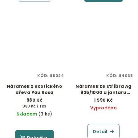
KÓD:
88024
KÓD:
84035
Náramek z exotického
Náramek ze stříbra Ag
dřeva Pau Rosa
925/1000 a jantaru
"Lesní med"
980 Kč
1 590 Kč
Měrná
980 Kč / 1 ks
Vyprodáno
cena:
Skladem
(3 ks)
Detail
Do košíku