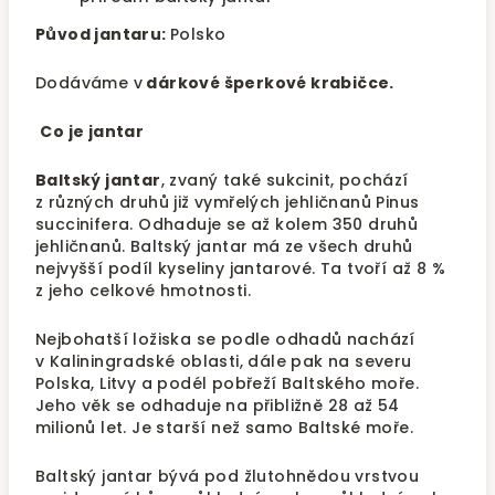
Původ jantaru:
Polsko
Dodáváme v
dárkové šperkové krabičce.
Co je jantar
Baltský jantar
, zvaný také sukcinit, pochází
z různých druhů již vymřelých jehličnanů Pinus
succinifera. Odhaduje se až kolem 350 druhů
jehličnanů. Baltský jantar má ze všech druhů
nejvyšší podíl kyseliny jantarové. Ta tvoří až 8 %
z jeho celkové hmotnosti.
Nejbohatší ložiska se podle odhadů nachází
v Kaliningradské oblasti, dále pak na severu
Polska, Litvy a podél pobřeží Baltského moře.
Jeho věk se odhaduje na přibližně 28 až 54
milionů let. Je starší než samo Baltské moře.
Baltský jantar bývá pod žlutohnědou vrstvou