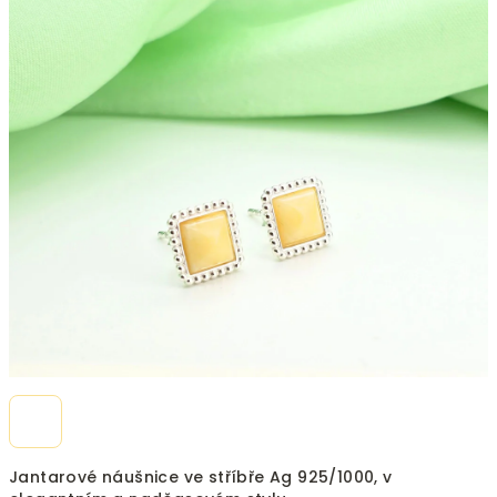
5
hvězdiček.
Jantarové náušnice ve stříbře Ag 925/1000, v