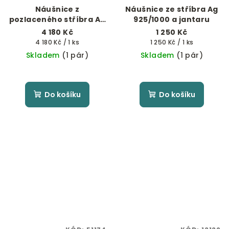
Náušnice z
Náušnice ze stříbra Ag
pozlaceného stříbra Ag
925/1000 a jantaru
925/1000 a jantaru
4 180 Kč
1 250 Kč
Měrná
Měrná
4 180 Kč / 1 ks
1 250 Kč / 1 ks
cena:
cena:
Skladem
(1 pár)
Skladem
(1 pár)
Do košíku
Do košíku