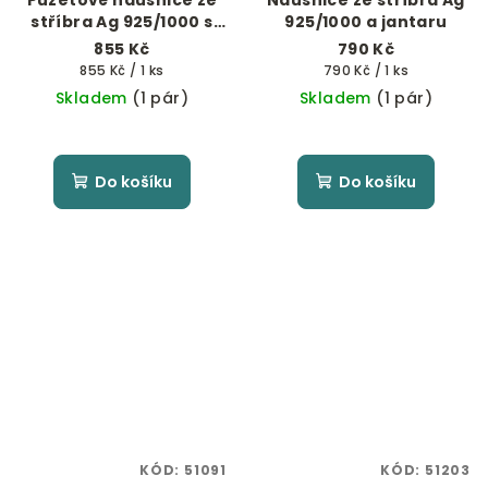
Puzetové náušnice ze
Náušnice ze stříbra Ag
stříbra Ag 925/1000 s
925/1000 a jantaru
jantarem
855 Kč
790 Kč
Měrná
Měrná
855 Kč / 1 ks
790 Kč / 1 ks
cena:
cena:
Skladem
(1 pár)
Skladem
(1 pár)
Do košíku
Do košíku
KÓD:
51091
KÓD:
51203