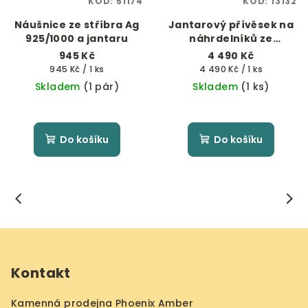
KÓD:
51174
KÓD:
13132
Náušnice ze stříbra Ag
Jantarový přívěsek na
925/1000 a jantaru
náhrdelníků ze
skleněných korálků
945 Kč
4 490 Kč
Měrná
Měrná
945 Kč / 1 ks
4 490 Kč / 1 ks
cena:
cena:
Skladem
(1 pár)
Skladem
(1 ks)
Do košíku
Do košíku
Z
á
Kontakt
p
a
Kamenná prodejna Phoenix Amber