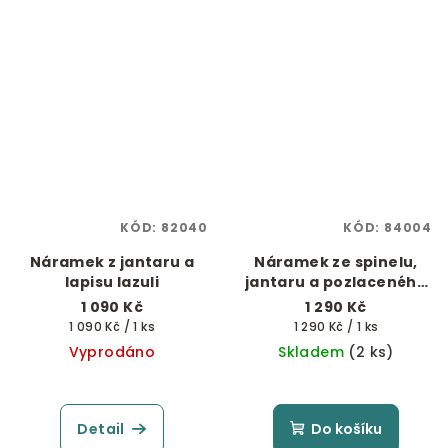
KÓD:
82040
KÓD:
84004
Náramek z jantaru a
Náramek ze spinelu,
lapisu lazuli
jantaru a pozlaceného
stříbra Ag 925/1000
1 090 Kč
1 290 Kč
Měrná
Měrná
1 090 Kč / 1 ks
1 290 Kč / 1 ks
cena:
cena:
Vyprodáno
Skladem
(2 ks)
Detail
Do košíku