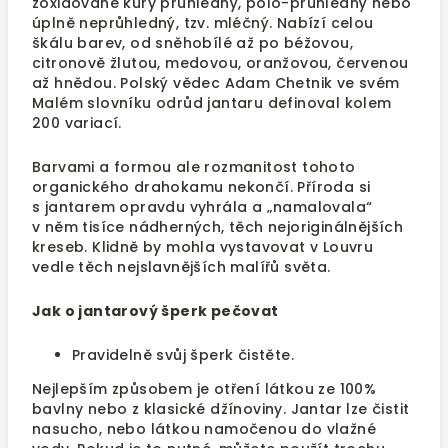
zoxidované kůry průhledný, polo-průhledný nebo
úplně neprůhledný, tzv. mléčný. Nabízí celou
škálu barev, od sněhobílé až po béžovou,
citronově žlutou, medovou, oranžovou, červenou
až hnědou. Polský vědec Adam Chetnik ve svém
Malém slovníku odrůd jantaru definoval kolem
200 variací.
Barvami a formou ale rozmanitost tohoto
organického drahokamu nekončí. Příroda si
s jantarem opravdu vyhrála a „namalovala“
v něm tisíce nádherných, těch nejoriginálnějších
kreseb. Klidně by mohla vystavovat v Louvru
vedle těch nejslavnějších malířů světa.
Jak o jantarový šperk pečovat
Pravidelně svůj šperk čistěte.
Nejlepším způsobem je otření látkou ze 100%
bavlny nebo z klasické džínoviny. Jantar lze čistit
nasucho, nebo látkou namočenou do vlažné