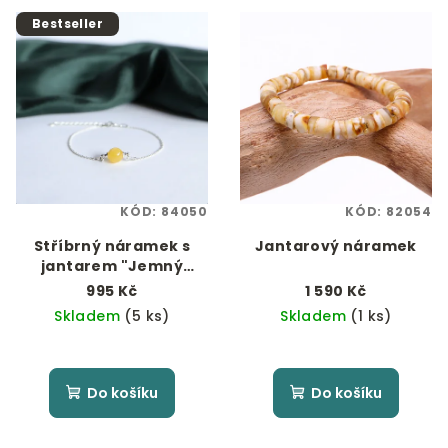
Bestseller
KÓD:
84050
KÓD:
82054
Stříbrný náramek s
Jantarový náramek
jantarem "Jemný
dotek slunce"
995 Kč
1 590 Kč
Skladem
(5 ks)
Skladem
(1 ks)
Do košíku
Do košíku