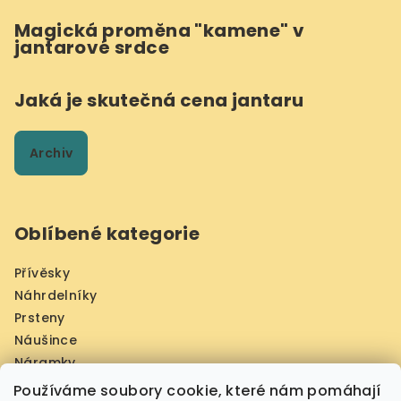
Magická proměna "kamene" v
jantarové srdce
Jaká je skutečná cena jantaru
Archiv
Oblíbené kategorie
Přívěsky
Náhrdelníky
Prsteny
Náušince
Náramky
Jantarové obrazy Prahy
Používáme soubory cookie, které nám pomáhají