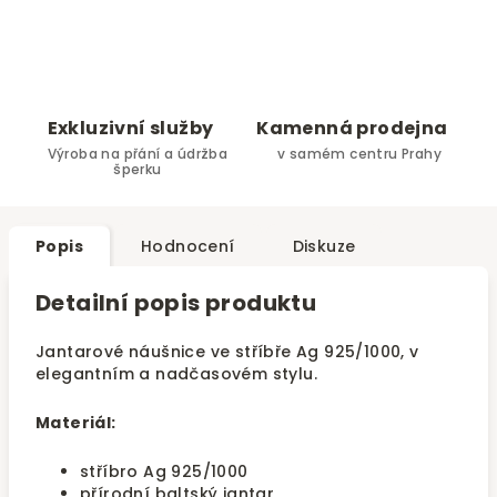
Exkluzivní služby
Kamenná prodejna
Výroba na přání a údržba
v samém centru Prahy
šperku
Popis
Hodnocení
Diskuze
Detailní popis produktu
Jantarové náušnice ve stříbře Ag 925/1000, v
elegantním a nadčasovém stylu.
Materiál:
stříbro Ag 925/1000
přírodní baltský jantar