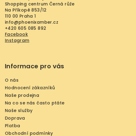
t
Shopping centrum Černá růže
í
Na Příkopě 853/12
110 00 Praha 1
info
@
phoenixamber.cz
+420 605 085 892
Facebook
Instagram
Informace pro vás
O nás
Hodnocení zákazníků
Naše prodejna
Na co se nás často ptáte
Naše služby
Doprava
Platba
Obchodní podmínky