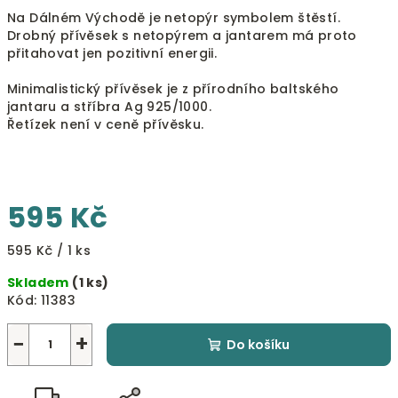
Na Dálném Východě je netopýr symbolem štěstí.
Drobný přívěsek s netopýrem a jantarem má proto
přitahovat jen pozitivní energii.
Minimalistický přívěsek je z přírodního baltského
jantaru a stříbra Ag 925/1000.
Řetízek není v ceně přívěsku.
595 Kč
Měrná
595 Kč / 1 ks
cena:
Skladem
(1 ks)
Kód:
11383
−
+
Do košíku