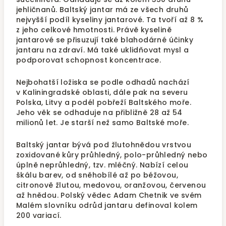
jehličnanů. Baltský jantar má ze všech druhů
nejvyšší podíl kyseliny jantarové. Ta tvoří až 8 %
z jeho celkové hmotnosti. Právě kyselině
jantarové se přisuzují také blahodárné účinky
jantaru na zdraví. Má také uklidňovat mysl a
podporovat schopnost koncentrace.
Nejbohatší ložiska se podle odhadů nachází
v Kaliningradské oblasti, dále pak na severu
Polska, Litvy a podél pobřeží Baltského moře.
Jeho věk se odhaduje na přibližně 28 až 54
milionů let. Je starší než samo Baltské moře.
Baltský jantar bývá pod žlutohnědou vrstvou
zoxidované kůry průhledný, polo-průhledný nebo
úplně neprůhledný, tzv. mléčný. Nabízí celou
škálu barev, od sněhobílé až po béžovou,
citronově žlutou, medovou, oranžovou, červenou
až hnědou. Polský vědec Adam Chetnik ve svém
Malém slovníku odrůd jantaru definoval kolem
200 variací.