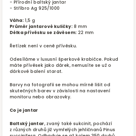
- Přírodní baltský jantar
- Stříbro Ag 925/1000
Váha:
1,5 g
Průměr jantarové kuličky:
8 mm
Délka přívěsku se závěsem:
22 mm
Řetízek není v ceně přívěsku.
Odesíláme v luxusní šperkové krabičce. Pokud
máte přívěsek jako dárek, nemusíte se už o
dárkové balení starat.
Barvy na fotografii se mohou mírně lišit od
skutečných barev v závislosti na nastavení
monitoru nebo obrazovky.
Co je jantar
Baltský jantar
, zvaný také sukcinit, pochází
z různých druhů již vymřelých jehličnanů Pinus
succinifera. Odhaduje se až kolem 350 druhů