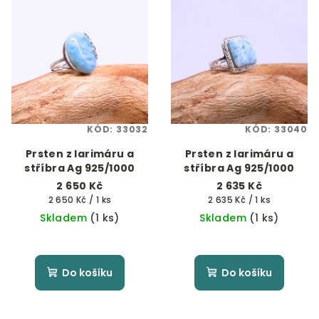
KÓD:
33032
KÓD:
33040
Prsten z larimáru a
Prsten z larimáru a
stříbra Ag 925/1000
stříbra Ag 925/1000
2 650 Kč
2 635 Kč
Měrná
Měrná
2 650 Kč / 1 ks
2 635 Kč / 1 ks
cena:
cena:
Skladem
(1 ks)
Skladem
(1 ks)
Do košíku
Do košíku