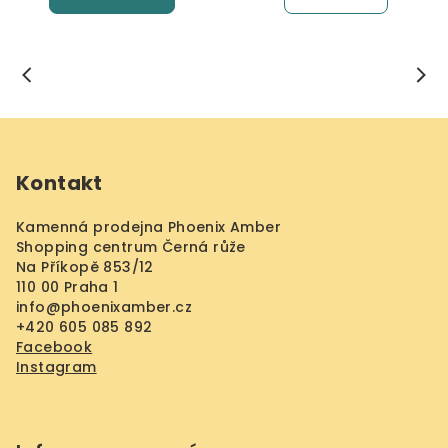
Z
á
Kontakt
p
a
Kamenná prodejna Phoenix Amber
t
Shopping centrum Černá růže
í
Na Příkopě 853/12
110 00 Praha 1
info
@
phoenixamber.cz
+420 605 085 892
Facebook
Instagram