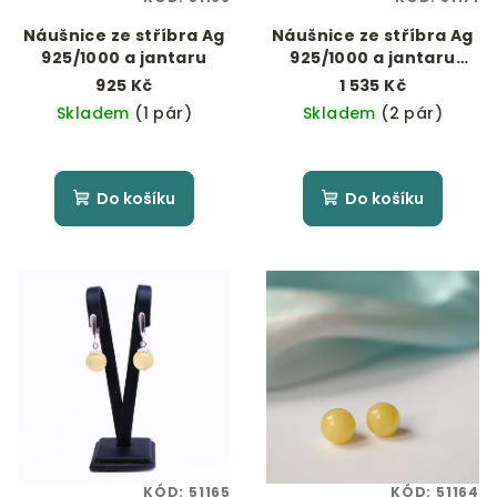
Náušnice ze stříbra Ag
Náušnice ze stříbra Ag
925/1000 a jantaru
925/1000 a jantaru
"Vanilková zmrzlina"
925 Kč
1 535 Kč
Skladem
(1 pár)
Skladem
(2 pár)
Do košíku
Do košíku
KÓD:
51165
KÓD:
51164