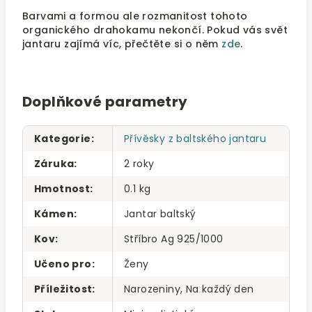
Barvami a formou ale rozmanitost tohoto
organického drahokamu nekončí. Pokud vás svět
jantaru zajímá víc, přečtěte si o něm
zde
.
Doplňkové parametry
Kategorie
:
Přívěsky z baltského jantaru
Záruka
:
2 roky
Hmotnost
:
0.1 kg
Kámen
:
Jantar baltský
Kov
:
Stříbro Ag 925/1000
Učeno pro
:
Ženy
Příležitost
:
Narozeniny, Na každý den