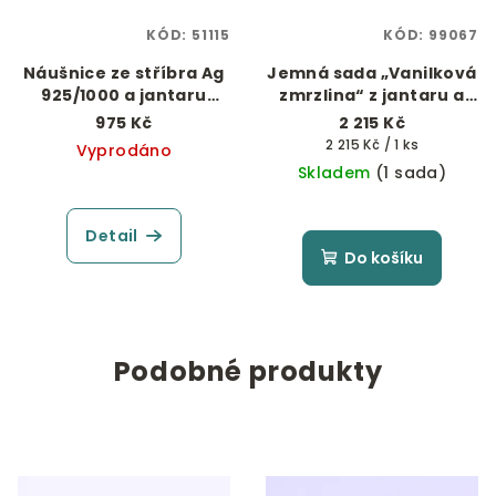
KÓD:
51115
KÓD:
99067
Náušnice ze stříbra Ag
Jemná sada „Vanilková
925/1000 a jantaru
zmrzlina“ z jantaru a
"Chobotničky"
stříbra Ag 925/1000
975 Kč
2 215 Kč
Měrná
2 215 Kč / 1 ks
Vyprodáno
cena:
Skladem
(1 sada)
Detail
Do košíku
Podobné produkty