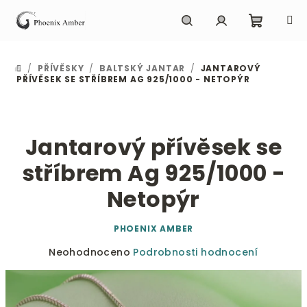
Přejít
na
obsah
Nákupn
Hledat
Přihlášení
/
PŘÍVĚSKY
/
BALTSKÝ JANTAR
/
JANTAROVÝ
DOMŮ
košík
PŘÍVĚSEK SE STŘÍBREM AG 925/1000 - NETOPÝR
Jantarový přívěsek se
stříbrem Ag 925/1000 -
Netopýr
PHOENIX AMBER
Průměrné
Neohodnoceno
Podrobnosti hodnocení
hodnocení
produktu
je
0,0