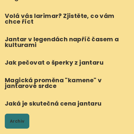
Volá vás larimar? Zjistěte, co vám
chce říct
Jantar v legendách napříč časem a
kulturami
Jak pečovat o šperky z jantaru
Magická proměna "kamene" v
jantarové srdce
Jaká je skutečná cena jantaru
Archiv