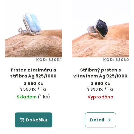
KÓD:
33054
KÓD:
33060
Prsten z larimáru a
Stříbrný prsten s
stříbra Ag 925/1000
vltavínem Ag 925/1000
3 550 Kč
3 990 Kč
Měrná
Měrná
3 550 Kč / 1 ks
3 990 Kč / 1 ks
cena:
cena:
Skladem
(1 ks)
Vyprodáno
Do košíku
Detail