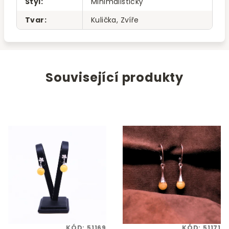
Styl
:
Minimalistický
Tvar
:
Kulička, Zvíře
Související produkty
KÓD:
51169
KÓD:
51171