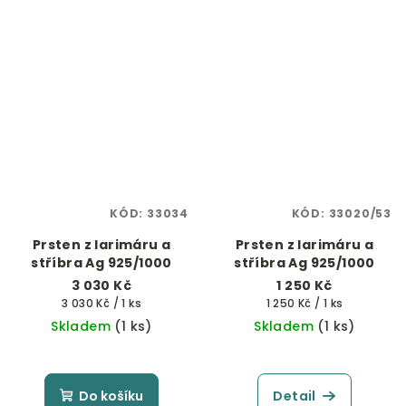
KÓD:
33034
KÓD:
33020/53
Prsten z larimáru a
Prsten z larimáru a
stříbra Ag 925/1000
stříbra Ag 925/1000
3 030 Kč
1 250 Kč
Měrná
Měrná
3 030 Kč / 1 ks
1 250 Kč / 1 ks
cena:
cena:
Skladem
(1 ks)
Skladem
(1 ks)
Do košíku
Detail