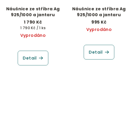
Náušnice ze stříbra Ag
Náušnice ze stříbra Ag
925/1000 a jantaru
925/1000 a jantaru
1 790 Kč
995 Kč
Měrná
1 790 Kč / 1 ks
Vyprodáno
cena:
Vyprodáno
Detail
Detail