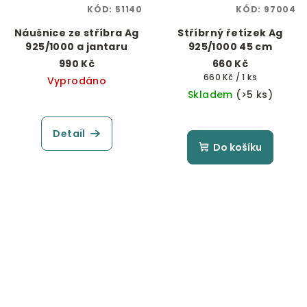
KÓD:
51140
KÓD:
97004
Náušnice ze stříbra Ag
Stříbrný řetízek Ag
925/1000 a jantaru
925/1000 45 cm
990 Kč
660 Kč
Měrná
660 Kč / 1 ks
Vyprodáno
cena:
Skladem
(>5 ks)
Detail
Do košíku