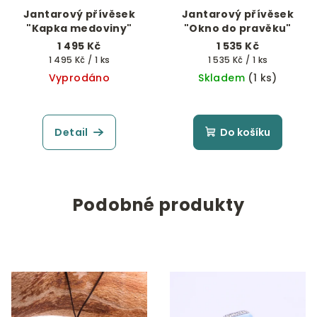
Jantarový přívěsek
Jantarový přívěsek
"Kapka medoviny"
"Okno do pravěku"
1 495 Kč
1 535 Kč
Měrná
Měrná
1 495 Kč / 1 ks
1 535 Kč / 1 ks
cena:
cena:
Vyprodáno
Skladem
(1 ks)
Detail
Do košíku
Podobné produkty