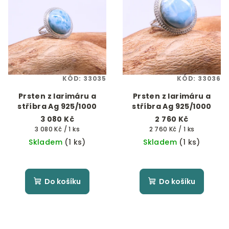
KÓD:
33035
KÓD:
33036
Prsten z larimáru a
Prsten z larimáru a
stříbra Ag 925/1000
stříbra Ag 925/1000
3 080 Kč
2 760 Kč
Měrná
Měrná
3 080 Kč / 1 ks
2 760 Kč / 1 ks
cena:
cena:
Skladem
(1 ks)
Skladem
(1 ks)
Do košíku
Do košíku