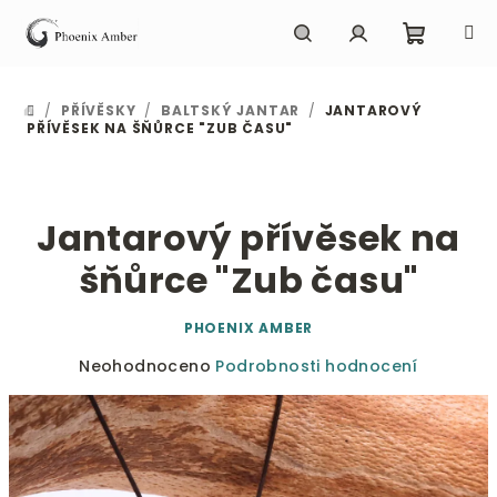
Přejít
na
obsah
Nákupn
Hledat
Přihlášení
/
PŘÍVĚSKY
/
BALTSKÝ JANTAR
/
JANTAROVÝ
DOMŮ
košík
PŘÍVĚSEK NA ŠŇŮRCE "ZUB ČASU"
Jantarový přívěsek na
šňůrce "Zub času"
PHOENIX AMBER
Průměrné
Neohodnoceno
Podrobnosti hodnocení
hodnocení
produktu
je
0,0
z