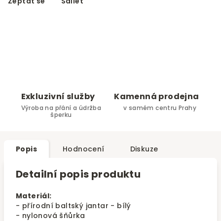
Zeptat se
Sdílet
Exkluzivní služby
Kamenná prodejna
Výroba na přání a údržba
v samém centru Prahy
šperku
Popis
Hodnocení
Diskuze
Detailní popis produktu
Materiál:
- přírodní baltský jantar - bílý
- nylonová šňůrka