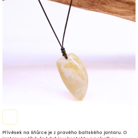
5
hvězdiček.
Přívěsek na šňůrce je z pravého baltského jantaru. O