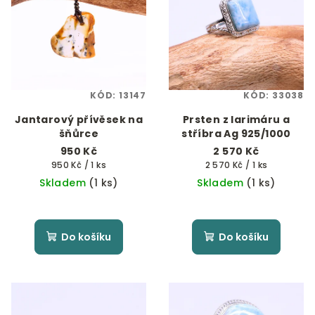
KÓD:
13147
KÓD:
33038
Jantarový přívěsek na
Prsten z larimáru a
šňůrce
stříbra Ag 925/1000
950 Kč
2 570 Kč
Měrná
Měrná
950 Kč / 1 ks
2 570 Kč / 1 ks
cena:
cena:
Skladem
(1 ks)
Skladem
(1 ks)
Do košíku
Do košíku