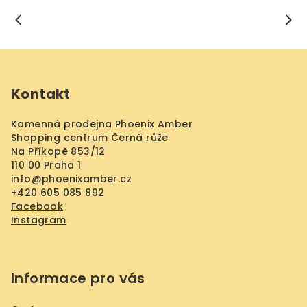
Z
á
Kontakt
p
a
Kamenná prodejna Phoenix Amber
t
Shopping centrum Černá růže
í
Na Příkopě 853/12
110 00 Praha 1
info
@
phoenixamber.cz
+420 605 085 892
Facebook
Instagram
Informace pro vás