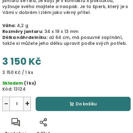
jantaru se říká, že když je v kontaktu s pokožkou,
vyživuje svého majitele a naopak. Je to šperk, který je s
Vámi v dobrém i zlém jako věrný přítel.
Váha
: 4,2 g
Rozměry jantaru
: 34 x 19 x 13 mm
Délka náhrdelníku:
až 64 cm, má posuvné zapínání,
takže si můžete jeho délku upravit podle svých potřeb.
3 150 Kč
Měrná
3 150 Kč / 1 ks
cena:
Skladem
(1 ks)
Kód:
13124
−
+
Do košíku