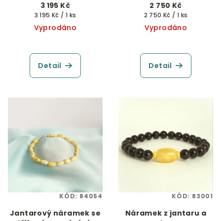
3 195 Kč
2 750 Kč
Měrná
Měrná
3 195 Kč / 1 ks
2 750 Kč / 1 ks
cena:
cena:
Vyprodáno
Vyprodáno
Detail
Detail
KÓD:
84054
KÓD:
83001
Jantarový náramek se
Náramek z jantaru a