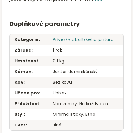
Doplňkové parametry
Kategorie
:
Přívěsky z baltského jantaru
Záruka
:
1 rok
Hmotnost
:
0.1 kg
Kámen
:
Jantar dominikánský
Kov
:
Bez kovu
Učeno pro
:
Unisex
Příležitost
:
Narozeniny, Na každý den
Styl
:
Minimalistický, Etno
Tvar
:
Jiné