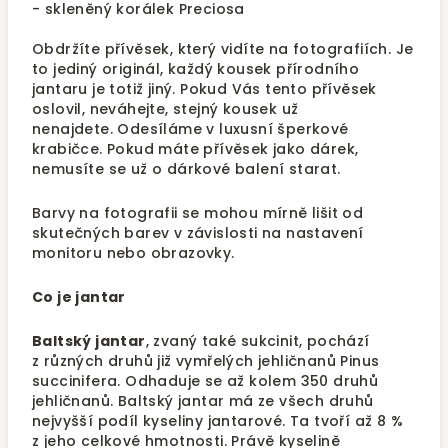
- skleněný korálek Preciosa
Obdržíte přívěsek, který vidíte na fotografiích. Je
to jediný originál, každý kousek přírodního
jantaru je totiž jiný. Pokud Vás tento přívěsek
oslovil, neváhejte, stejný kousek už
nenajdete.
Odesíláme v luxusní šperkové
krabičce. Pokud máte přívěsek jako dárek,
nemusíte se už o dárkové balení starat.
Barvy na fotografii se mohou mírně lišit od
skutečných barev v závislosti na nastavení
monitoru nebo obrazovky.
Co je jantar
Baltský jantar
, zvaný také sukcinit, pochází
z různých druhů již vymřelých jehličnanů Pinus
succinifera. Odhaduje se až kolem 350 druhů
jehličnanů. Baltský jantar má ze všech druhů
nejvyšší podíl kyseliny jantarové. Ta tvoří až 8 %
z jeho celkové hmotnosti. Právě kyselině