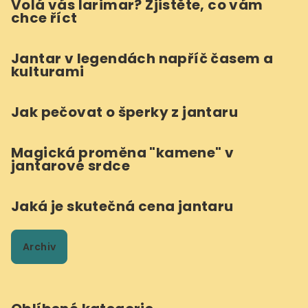
Volá vás larimar? Zjistěte, co vám
chce říct
Jantar v legendách napříč časem a
kulturami
Jak pečovat o šperky z jantaru
Magická proměna "kamene" v
jantarové srdce
Jaká je skutečná cena jantaru
Archiv