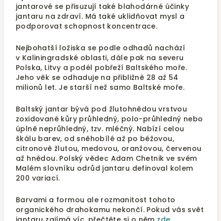
jantarové se přisuzují také blahodárné účinky
jantaru na zdraví. Má také uklidňovat mysl a
podporovat schopnost koncentrace.
Nejbohatší ložiska se podle odhadů nachází
v Kaliningradské oblasti, dále pak na severu
Polska, Litvy a podél pobřeží Baltského moře.
Jeho věk se odhaduje na přibližně 28 až 54
milionů let. Je starší než samo Baltské moře.
Baltský jantar bývá pod žlutohnědou vrstvou
zoxidované kůry průhledný, polo-průhledný nebo
úplně neprůhledný, tzv. mléčný. Nabízí celou
škálu barev, od sněhobílé až po béžovou,
citronově žlutou, medovou, oranžovou, červenou
až hnědou. Polský vědec Adam Chetnik ve svém
Malém slovníku odrůd jantaru definoval kolem
200 variací.
Barvami a formou ale rozmanitost tohoto
organického drahokamu nekončí. Pokud vás svět
jantaru zajímá víc, přečtěte si o něm
zde
.