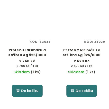
KÓD:
33033
KÓD:
33029
Prsten z larimáru a
Prsten z larimáru a
stříbra Ag 925/1000
stříbra Ag 925/1000
2 760 Kč
2 620 Kč
Měrná
Měrná
2 760 Kč / 1 ks
2 620 Kč / 1 ks
cena:
cena:
Skladem
(1 ks)
Skladem
(1 ks)
Do košíku
Do košíku