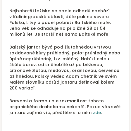
Nejbohatší ložiska se podle odhadů nachází
v Kaliningradské oblasti, dále pak na severu
Polska, Litvy a podél pobřeží Baltského moře.
Jeho věk se odhaduje na přibližně 28 až 54
milionů let. Je starší než samo Baltské moře.
Baltský jantar bývá pod žlutohnědou vrstvou
zoxidované kůry průhledný, polo-průhledný nebo
úplně neprůhledný, tzv. mléčný. Nabízí celou
škálu barev, od sněhobílé až po béžovou,
citronově žlutou, medovou, oranžovou, červenou
až hnědou. Polský vědec Adam Chetnik ve svém
Malém slovníku odrůd jantaru definoval kolem
200 variací.
Barvami a formou ale rozmanitost tohoto
organického drahokamu nekončí. Pokud vás svět
jantaru zajímá víc, přečtěte si o něm
zde
.