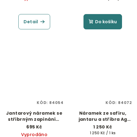
Detail
Do košíku
KÓD:
84054
KÓD:
84072
Jantarový náramek se
Náramek ze safíru,
stříbrným zapínáním
jantaru a stříbra Ag
"Rýže pro štěstí"
925/1000
695 Kč
1 250 Kč
Měrná
1 250 Kč / 1 ks
Vyprodáno