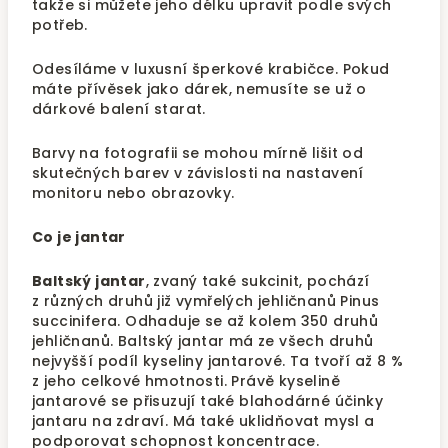
takže si můžete jeho délku upravit podle svých
potřeb.
Odesíláme v luxusní šperkové krabičce. Pokud
máte přívěsek jako dárek, nemusíte se už o
dárkové balení starat.
Barvy na fotografii se mohou mírně lišit od
skutečných barev v závislosti na nastavení
monitoru nebo obrazovky.
Co je jantar
Baltský jantar
, zvaný také sukcinit, pochází
z různých druhů již vymřelých jehličnanů Pinus
succinifera. Odhaduje se až kolem 350 druhů
jehličnanů. Baltský jantar má ze všech druhů
nejvyšší podíl kyseliny jantarové. Ta tvoří až 8 %
z jeho celkové hmotnosti. Právě kyselině
jantarové se přisuzují také blahodárné účinky
jantaru na zdraví. Má také uklidňovat mysl a
podporovat schopnost koncentrace.