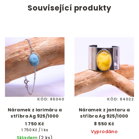
Související produkty
KÓD:
85040
KÓD:
84022
Náramek z larimáru a
Náramek z jantaru a
stříbra Ag 925/1000
stříbra Ag 925/1000
1 750 Kč
8 550 Kč
Měrná
1 750 Kč / 1 ks
Vyprodáno
cena:
Skladem
(2 ks)