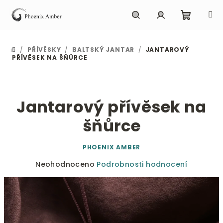
Přejít
na
obsah
Nákupn
Hledat
Přihlášení
/
PŘÍVĚSKY
/
BALTSKÝ JANTAR
/
JANTAROVÝ
DOMŮ
košík
PŘÍVĚSEK NA ŠŇŮRCE
Jantarový přívěsek na
šňůrce
PHOENIX AMBER
Průměrné
Neohodnoceno
Podrobnosti hodnocení
hodnocení
produktu
je
0,0
z