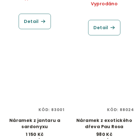
cena:
Vyprodáno
Detail
Detail
KÓD:
83001
KÓD:
88024
Náramek z jantaru a
Náramek z exotického
sardonyxu
dřeva Pau Rosa
1 150 Kč
980 Kč