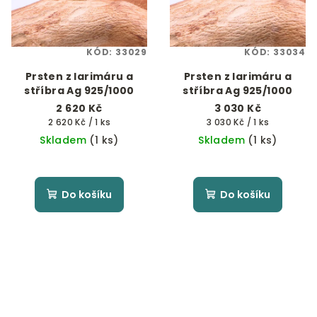
KÓD:
33029
KÓD:
33034
Prsten z larimáru a
Prsten z larimáru a
stříbra Ag 925/1000
stříbra Ag 925/1000
2 620 Kč
3 030 Kč
Měrná
Měrná
2 620 Kč / 1 ks
3 030 Kč / 1 ks
cena:
cena:
Skladem
(1 ks)
Skladem
(1 ks)
Do košíku
Do košíku