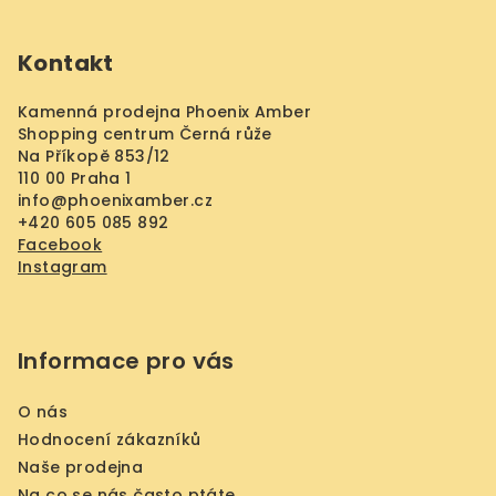
Z
á
Kontakt
p
a
Kamenná prodejna Phoenix Amber
t
Shopping centrum Černá růže
í
Na Příkopě 853/12
110 00 Praha 1
info
@
phoenixamber.cz
+420 605 085 892
Facebook
Instagram
Informace pro vás
O nás
Hodnocení zákazníků
Naše prodejna
Na co se nás často ptáte