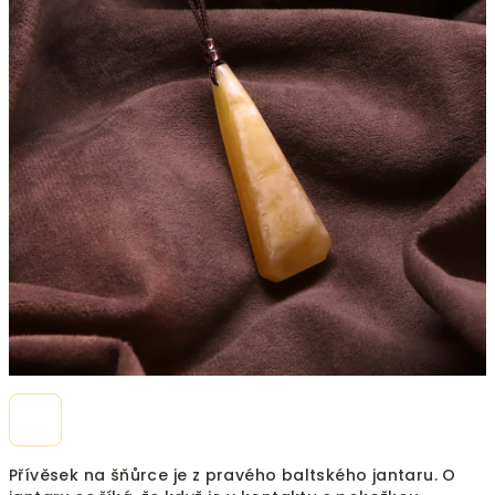
5
hvězdiček.
Přívěsek na šňůrce je z pravého baltského jantaru. O