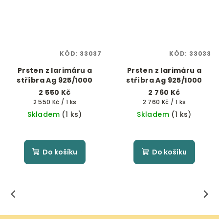
KÓD:
33037
KÓD:
33033
Prsten z larimáru a
Prsten z larimáru a
stříbra Ag 925/1000
stříbra Ag 925/1000
2 550 Kč
2 760 Kč
Měrná
Měrná
2 550 Kč / 1 ks
2 760 Kč / 1 ks
cena:
cena:
Skladem
(1 ks)
Skladem
(1 ks)
Do košíku
Do košíku