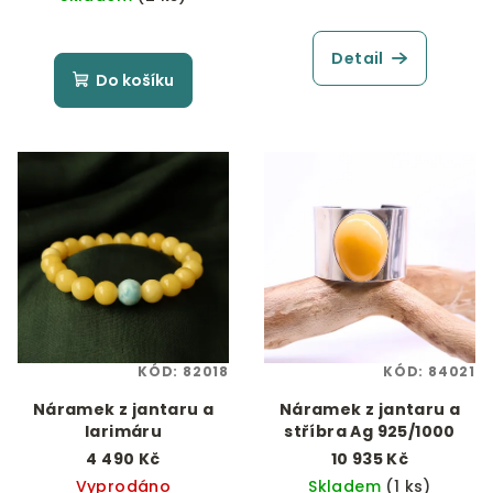
Detail
Do košíku
KÓD:
82018
KÓD:
84021
Náramek z jantaru a
Náramek z jantaru a
larimáru
stříbra Ag 925/1000
4 490 Kč
10 935 Kč
Vyprodáno
Skladem
(1 ks)