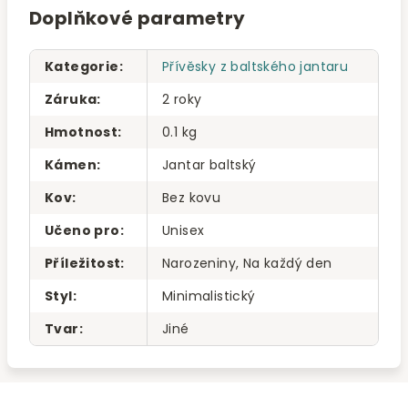
Doplňkové parametry
Kategorie
:
Přívěsky z baltského jantaru
Záruka
:
2 roky
Hmotnost
:
0.1 kg
Kámen
:
Jantar baltský
Kov
:
Bez kovu
Učeno pro
:
Unisex
Příležitost
:
Narozeniny, Na každý den
Styl
:
Minimalistický
Tvar
:
Jiné