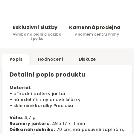
Exkluzivní služby
Kamenná prodejna
Výroba na přání a údržba
v samém centru Prahy
šperku
Popis
Hodnocení
Diskuze
Detailní popis produktu
Materiál:
- přírodní baltský jantar
- náhrdelník z nylonové šňůrky
- skleněné korálky Preciosa
Váha
: 4,7 g
Rozměry jantaru
: 49 x 17 x 11 mm
Délka náhrdelníku:
70 cm, má posuvné zapínání,