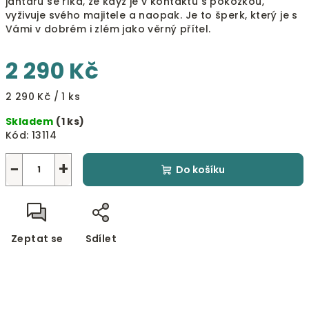
jantaru se říká, že když je v kontaktu s pokožkou,
vyživuje svého majitele a naopak. Je to šperk, který je s
Vámi v dobrém i zlém jako věrný přítel.
2 290 Kč
Měrná
2 290 Kč / 1 ks
cena:
Skladem
(1 ks)
Kód:
13114
−
+
Do košíku
Zeptat se
Sdílet