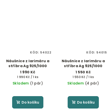
KÓD:
54022
KÓD:
54015
Náušnice z larimáru a
Náušnice z larimáru a
stříbra Ag 925/1000
stříbra Ag 925/1000
1 990 Kč
1 550 Kč
Měrná
Měrná
1 990 Kč / 1 ks
1 550 Kč / 1 ks
cena:
cena:
Skladem
(1 pár)
Skladem
(4 pár)
Do košíku
Do košíku