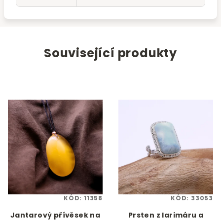
Související produkty
KÓD:
11358
KÓD:
33053
Jantarový přívěsek na
Prsten z larimáru a