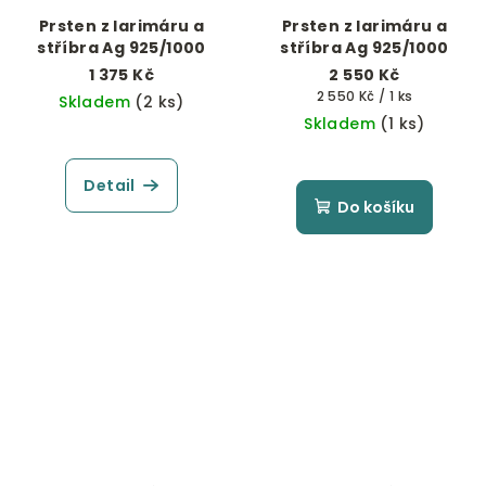
Prsten z larimáru a
Prsten z larimáru a
stříbra Ag 925/1000
stříbra Ag 925/1000
1 375 Kč
2 550 Kč
Měrná
2 550 Kč / 1 ks
Skladem
(2 ks)
cena:
Skladem
(1 ks)
Detail
Do košíku