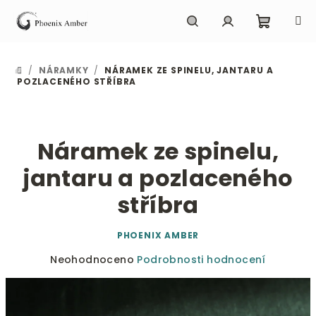
Přejít
na
obsah
Nákupn
Hledat
Přihlášení
/
NÁRAMKY
/
NÁRAMEK ZE SPINELU, JANTARU A
DOMŮ
košík
POZLACENÉHO STŘÍBRA
Náramek ze spinelu,
jantaru a pozlaceného
stříbra
PHOENIX AMBER
Průměrné
Neohodnoceno
Podrobnosti hodnocení
hodnocení
produktu
je
0,0