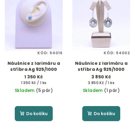
KÓD:
54016
KÓD:
54002
Náušnice z larimáru a
Náušnice z larimáru a
stříbra Ag 925/1000
stříbra Ag 925/1000
1 350 Kč
3 850 Kč
Měrná
Měrná
1 350 Kč / 1 ks
3 850 Kč / 1 ks
cena:
cena:
Skladem
(5 pár)
Skladem
(1 pár)
Do košíku
Do košíku