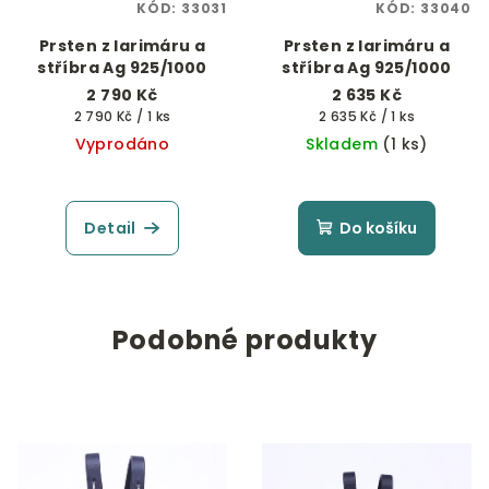
KÓD:
33031
KÓD:
33040
Prsten z larimáru a
Prsten z larimáru a
stříbra Ag 925/1000
stříbra Ag 925/1000
2 790 Kč
2 635 Kč
Měrná
Měrná
2 790 Kč / 1 ks
2 635 Kč / 1 ks
cena:
cena:
Vyprodáno
Skladem
(1 ks)
Detail
Do košíku
Podobné produkty