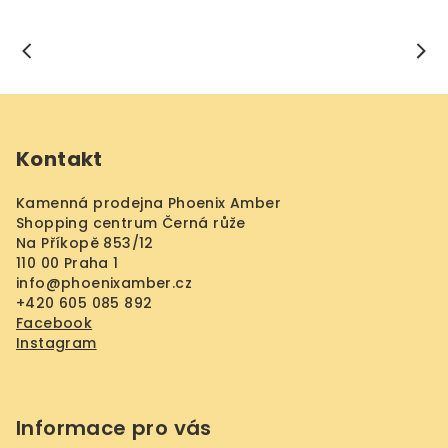
Z
á
Kontakt
p
a
Kamenná prodejna Phoenix Amber
t
Shopping centrum Černá růže
í
Na Příkopě 853/12
110 00 Praha 1
info
@
phoenixamber.cz
+420 605 085 892
Facebook
Instagram
Informace pro vás