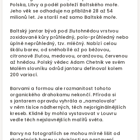
Polska, Litvy a podél pobřeží Baltského moře.
Jeho věk se odhaduje na přibližně 28 až 54
milionů let. Je starší než samo Baltské moře.
Baltský jantar bývá pod žlutohnědou vrstvou
zoxidované kůry průhledný, polo-průhledný nebo
úplně neprůhledný, tzv. mléčný. Nabízí celou
škálu barev, od sněhobílé až po béžovou,
citronově žlutou, medovou, oranžovou, červenou
až hnědou. Polský vědec Adam Chetnik ve svém
Malém slovníku odrůd jantaru definoval kolem
200 variací.
Barvami a formou ale rozmanitost tohoto
organického drahokamu nekončí. Příroda si
s jantarem opravdu vyhrála a „namalovala“
v něm tisíce nádherných, těch nejoriginálnějších
kreseb. Klidně by mohla vystavovat v Louvru
vedle těch nejslavnějších malířů světa.
Barvy na fotografiích se mohou mírně lišit od
skutečných barev v závislosti na nastavení