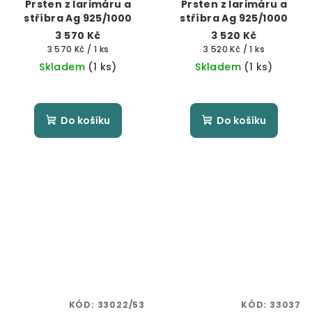
Prsten z larimáru a
Prsten z larimáru a
stříbra Ag 925/1000
stříbra Ag 925/1000
3 570 Kč
3 520 Kč
Měrná
Měrná
3 570 Kč / 1 ks
3 520 Kč / 1 ks
cena:
cena:
Skladem
(1 ks)
Skladem
(1 ks)
Do košíku
Do košíku
KÓD:
33022/53
KÓD:
33037