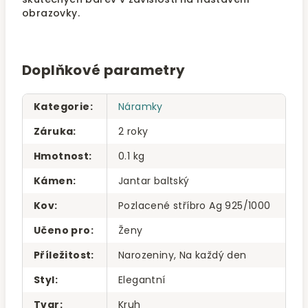
obrazovky.
Doplňkové parametry
Kategorie
:
Náramky
Záruka
:
2 roky
Hmotnost
:
0.1 kg
Kámen
:
Jantar baltský
Kov
:
Pozlacené stříbro Ag 925/1000
Učeno pro
:
Ženy
Příležitost
:
Narozeniny, Na každý den
Styl
:
Elegantní
Tvar
:
Kruh