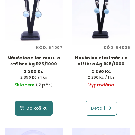
KÓD:
54007
KÓD:
54006
Náušnice z larimáru a
Náušnice z larimáru a
stříbra Ag 925/1000
stříbra Ag 925/1000
2 350 Kč
2 290 Kč
Měrná
Měrná
2 350 Kč / 1 ks
2 290 Kč / 1 ks
cena:
cena:
Skladem
(2 pár)
Vyprodáno
Do košíku
Detail