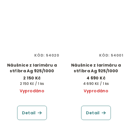
KÓD:
54020
KÓD:
54001
Náušnice z larimáru a
Náušnice z larimáru a
stříbra Ag 925/1000
stříbra Ag 925/1000
2 150 Kč
4 690 Kč
Měrná
Měrná
2 150 Kč / 1 ks
4 690 Kč / 1 ks
cena:
cena:
Vyprodáno
Vyprodáno
Detail
Detail