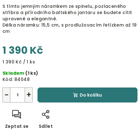
S tímto jemným náramkem ze spinelu, pozlaceného
stříbra a přírodního baltského jantaru se budete cítit
upraveně a elegantně.
Délka náramku: 15,5 cm, s prodlužovacím řetízkem až 19
cm
1 390 Kč
Měrná
1 390 Kč / 1 ks
cena:
Skladem
(1 ks)
Kód:
84048
−
+
Do košíku
Zeptat se
Sdílet