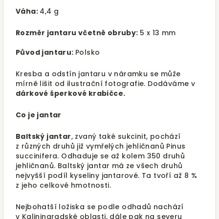
Váha:
4,4 g
Rozměr jantaru včetně obruby:
5 x 13 mm
Původ jantaru:
Polsko
Kresba a odstín jantaru v náramku se může
mírně lišit od ilustrační fotografie. Dodáváme v
dárkové šperkové krabičce.
Co je jantar
Baltský jantar
, zvaný také sukcinit, pochází
z různých druhů již vymřelých jehličnanů Pinus
succinifera. Odhaduje se až kolem 350 druhů
jehličnanů. Baltský jantar má ze všech druhů
nejvyšší podíl kyseliny jantarové. Ta tvoří až 8 %
z jeho celkové hmotnosti.
Nejbohatší ložiska se podle odhadů nachází
v Kaliningradské oblasti, dále pak na severu