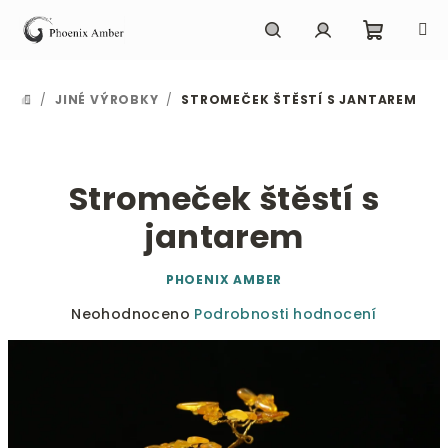
Přejít
na
obsah
Nákupn
Hledat
Přihlášení
/
JINÉ VÝROBKY
/
STROMEČEK ŠTĚSTÍ S JANTAREM
DOMŮ
košík
Stromeček štěstí s
jantarem
PHOENIX AMBER
Průměrné
Neohodnoceno
Podrobnosti hodnocení
hodnocení
produktu
je
0,0
z
5