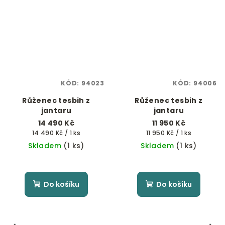
KÓD:
94023
KÓD:
94006
Růženec tesbih z
Růženec tesbih z
jantaru
jantaru
14 490 Kč
11 950 Kč
Měrná
Měrná
14 490 Kč / 1 ks
11 950 Kč / 1 ks
cena:
cena:
Skladem
(1 ks)
Skladem
(1 ks)
Do košíku
Do košíku