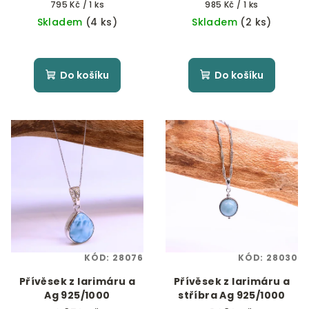
Měrná
Měrná
795 Kč / 1 ks
985 Kč / 1 ks
cena:
cena:
Skladem
(4 ks)
Skladem
(2 ks)
Do košíku
Do košíku
KÓD:
28076
KÓD:
28030
Přívěsek z larimáru a
Přívěsek z larimáru a
Ag 925/1000
stříbra Ag 925/1000