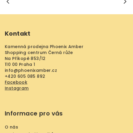
Z
á
Kontakt
p
a
Kamenná prodejna Phoenix Amber
t
Shopping centrum Černá růže
í
Na Příkopě 853/12
110 00 Praha 1
info
@
phoenixamber.cz
+420 605 085 892
Facebook
Instagram
Informace pro vás
O nás