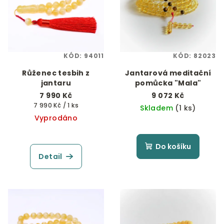
KÓD:
94011
KÓD:
82023
Růženec tesbih z
Jantarová meditační
jantaru
pomůcka "Mala"
7 990 Kč
9 072 Kč
Měrná
7 990 Kč / 1 ks
Skladem
(1 ks)
cena:
Vyprodáno
Do košíku
Detail