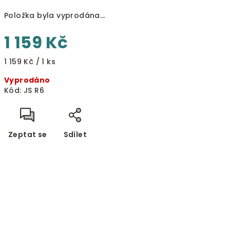
Položka byla vyprodána…
1 159 Kč
Měrná
1 159 Kč / 1 ks
cena:
Vyprodáno
Kód:
JS R6
Zeptat se
Sdílet