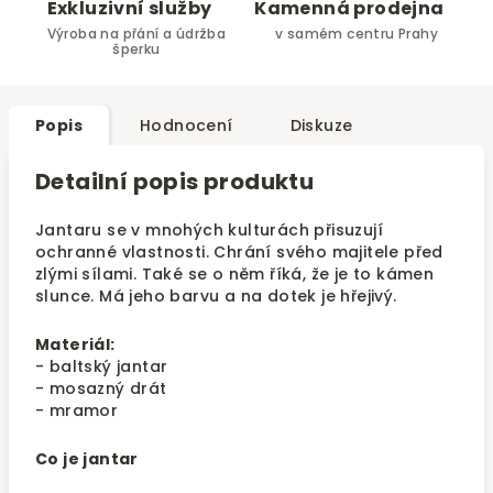
Exkluzivní služby
Kamenná prodejna
Výroba na přání a údržba
v samém centru Prahy
šperku
Popis
Hodnocení
Diskuze
Detailní popis produktu
Jantaru se v mnohých kulturách přisuzují
ochranné vlastnosti. Chrání svého majitele před
zlými sílami. Také se o něm říká, že je to kámen
slunce. Má jeho barvu a na dotek je hřejivý.
Materiál:
- baltský jantar
- mosazný drát
- mramor
Co je jantar