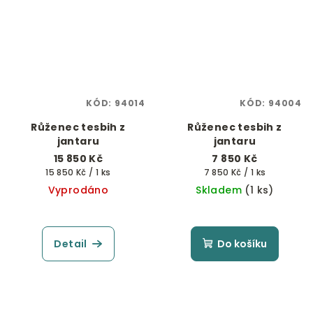
KÓD:
94014
KÓD:
94004
Růženec tesbih z
Růženec tesbih z
jantaru
jantaru
15 850 Kč
7 850 Kč
Měrná
Měrná
15 850 Kč / 1 ks
7 850 Kč / 1 ks
cena:
cena:
Vyprodáno
Skladem
(1 ks)
Detail
Do košíku