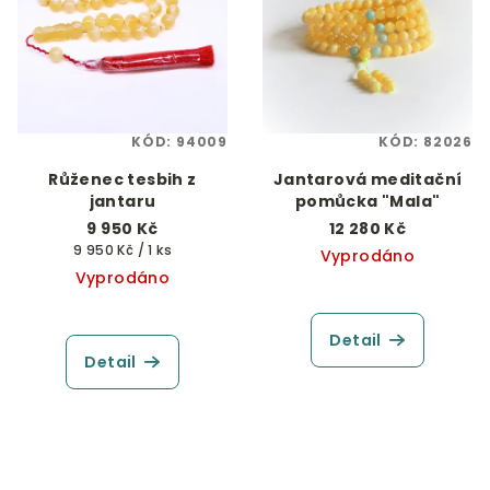
KÓD:
94009
KÓD:
82026
Růženec tesbih z
Jantarová meditační
jantaru
pomůcka "Mala"
9 950 Kč
12 280 Kč
Měrná
9 950 Kč / 1 ks
Vyprodáno
cena:
Vyprodáno
Detail
Detail