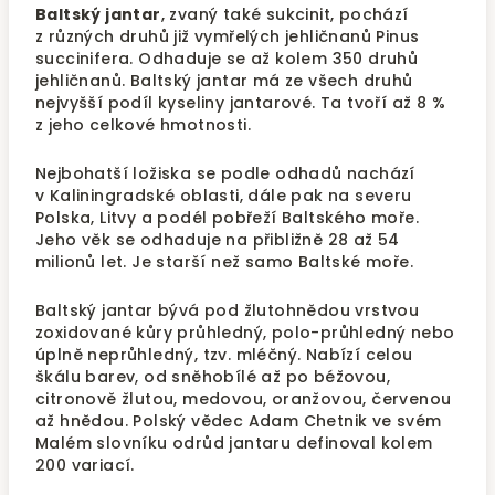
Baltský jantar
, zvaný také sukcinit, pochází
z různých druhů již vymřelých jehličnanů Pinus
succinifera. Odhaduje se až kolem 350 druhů
jehličnanů. Baltský jantar má ze všech druhů
nejvyšší podíl kyseliny jantarové. Ta tvoří až 8 %
z jeho celkové hmotnosti.
Nejbohatší ložiska se podle odhadů nachází
v Kaliningradské oblasti, dále pak na severu
Polska, Litvy a podél pobřeží Baltského moře.
Jeho věk se odhaduje na přibližně 28 až 54
milionů let. Je starší než samo Baltské moře.
Baltský jantar bývá pod žlutohnědou vrstvou
zoxidované kůry průhledný, polo-průhledný nebo
úplně neprůhledný, tzv. mléčný. Nabízí celou
škálu barev, od sněhobílé až po béžovou,
citronově žlutou, medovou, oranžovou, červenou
až hnědou. Polský vědec Adam Chetnik ve svém
Malém slovníku odrůd jantaru definoval kolem
200 variací.