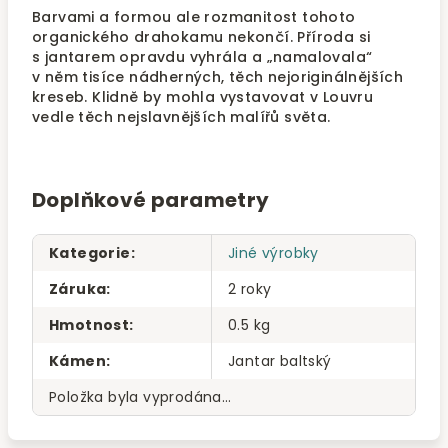
Barvami a formou ale rozmanitost tohoto
organického drahokamu nekončí. Příroda si
s jantarem opravdu vyhrála a „namalovala“
v něm tisíce nádherných, těch nejoriginálnějších
kreseb. Klidně by mohla vystavovat v Louvru
vedle těch nejslavnějších malířů světa.
Doplňkové parametry
Kategorie
:
Jiné výrobky
Záruka
:
2 roky
Hmotnost
:
0.5 kg
Kámen
:
Jantar baltský
Položka byla vyprodána…