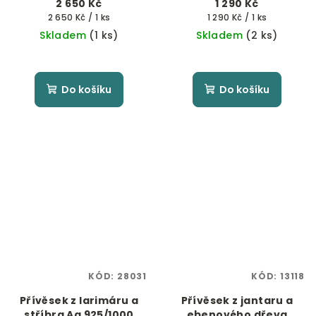
2 650 Kč
1 290 Kč
Měrná
Měrná
2 650 Kč / 1 ks
1 290 Kč / 1 ks
cena:
cena:
Skladem
(1 ks)
Skladem
(2 ks)
Do košíku
Do košíku
KÓD:
28031
KÓD:
13118
Přívěsek z larimáru a
Přívěsek z jantaru a
stříbra Ag 925/1000
ebenového dřeva