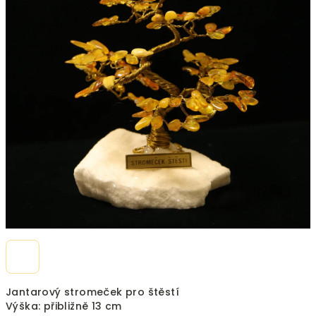
hvězdiček.
Jantarový stromeček pro štěstí
Výška: přibližně 13 cm