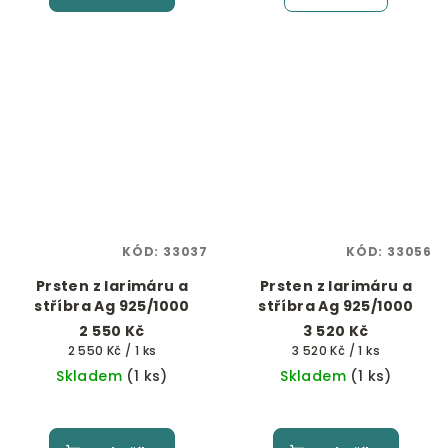
KÓD:
33037
KÓD:
33056
Prsten z larimáru a
Prsten z larimáru a
stříbra Ag 925/1000
stříbra Ag 925/1000
2 550 Kč
3 520 Kč
Měrná
Měrná
2 550 Kč / 1 ks
3 520 Kč / 1 ks
cena:
cena:
Skladem
(1 ks)
Skladem
(1 ks)