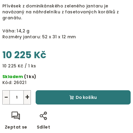
Přívěsek z dominikánského zeleného jantaru je
navázaný na náhrdelníku z fasetovaných korálků z
granátu.
Váha: 14,2 g
Rozměry jantaru: 52 x 31 x 12 mm
10 225 Kč
Měrná
10 225 Kč / 1 ks
cena:
Skladem
(1 ks)
Kód:
26021
−
+
Do košíku
Zeptat se
Sdílet