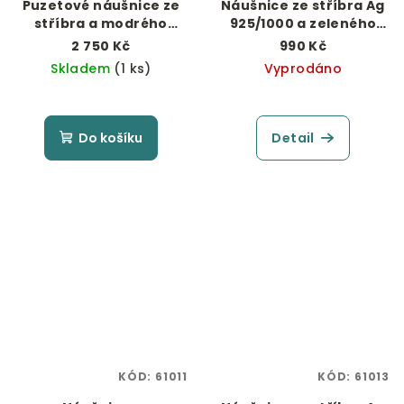
Puzetové náušnice ze
Náušnice ze stříbra Ag
stříbra a modrého
925/1000 a zeleného
jantaru 7 mm
jantaru
2 750 Kč
990 Kč
Skladem
(1 ks)
Vyprodáno
Do košíku
Detail
KÓD:
61011
KÓD:
61013