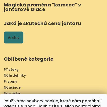
Magická proměna "kamene" v
jantarové srdce
Jaká je skutečná cena jantaru
Archiv
Oblíbené kategorie
Přívěsky
Náhrdelníky
Prsteny
Náušince
Náramky
Jantarové obrazy Prahy
Používáme soubory cookie, které nám pomáhají
Šperky z larimáru
vylepšit e-shop. Souhlasíte s jejich používáním?