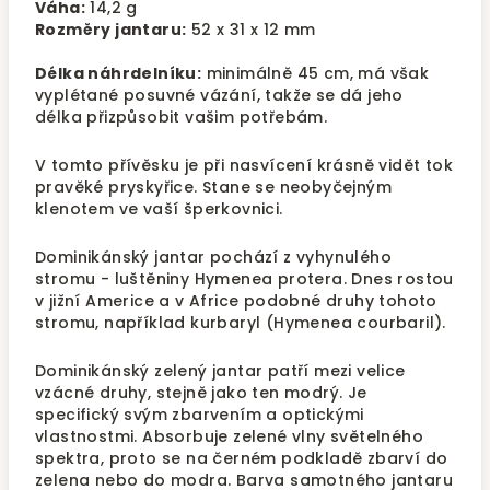
Váha:
14,2 g
Rozměry jantaru:
52 x 31 x 12 mm
Délka náhrdelníku:
minimálně 45 cm, má však
vyplétané posuvné vázání, takže se dá jeho
délka přizpůsobit vašim potřebám.
V tomto přívěsku je při nasvícení krásně vidět tok
pravěké pryskyřice. Stane se neobyčejným
klenotem ve vaší šperkovnici.
Dominikánský jantar pochází z vyhynulého
stromu - luštěniny Hymenea protera. Dnes rostou
v jižní Americe a v Africe podobné druhy tohoto
stromu, například kurbaryl (Hymenea courbaril).
Dominikánský zelený jantar patří mezi velice
vzácné druhy, stejně jako ten modrý. Je
specifický svým zbarvením a optickými
vlastnostmi. Absorbuje zelené vlny světelného
spektra, proto se na černém podkladě zbarví do
zelena nebo do modra. Barva samotného jantaru