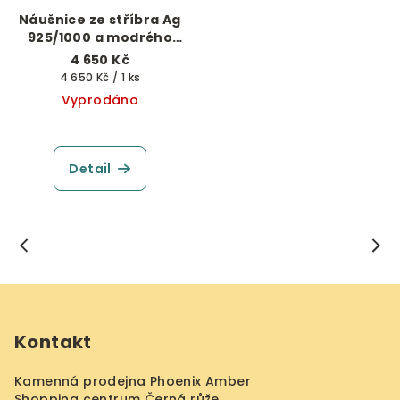
Náušnice ze stříbra Ag
925/1000 a modrého
jantaru
4 650 Kč
Měrná
4 650 Kč / 1 ks
cena:
Vyprodáno
Detail
Z
á
Kontakt
p
a
Kamenná prodejna Phoenix Amber
t
Shopping centrum Černá růže