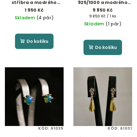
stříbra a modrého
925/1000 a modrého
jantaru - 6 mm
jantaru
1 950 Kč
9 850 Kč
Měrná
9 850 Kč / 1 ks
Skladem
(4 pár)
cena:
Skladem
(1 pár)
Do košíku
Do košíku
KÓD:
61035
KÓD:
61031