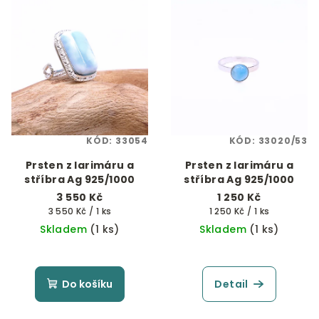
KÓD:
33054
KÓD:
33020/53
Prsten z larimáru a
Prsten z larimáru a
stříbra Ag 925/1000
stříbra Ag 925/1000
3 550 Kč
1 250 Kč
Měrná
Měrná
3 550 Kč / 1 ks
1 250 Kč / 1 ks
cena:
cena:
Skladem
(1 ks)
Skladem
(1 ks)
Do košíku
Detail