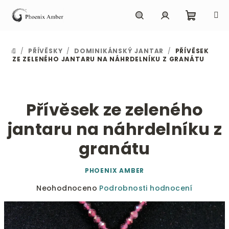
Přejít
na
obsah
Nákupn
Hledat
Přihlášení
/
PŘÍVĚSKY
/
DOMINIKÁNSKÝ JANTAR
/
PŘÍVĚSEK
DOMŮ
košík
ZE ZELENÉHO JANTARU NA NÁHRDELNÍKU Z GRANÁTU
Přívěsek ze zeleného
jantaru na náhrdelníku z
granátu
PHOENIX AMBER
Průměrné
Neohodnoceno
Podrobnosti hodnocení
hodnocení
produktu
je
0,0