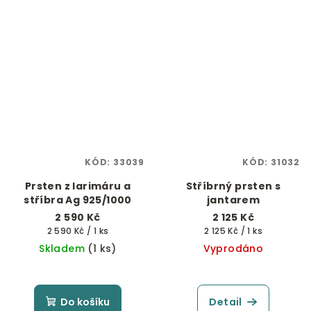
KÓD:
33039
KÓD:
31032
Prsten z larimáru a
Stříbrný prsten s
stříbra Ag 925/1000
jantarem
2 590 Kč
2 125 Kč
Měrná
Měrná
2 590 Kč / 1 ks
2 125 Kč / 1 ks
cena:
cena:
Skladem
(1 ks)
Vyprodáno
Do košíku
Detail