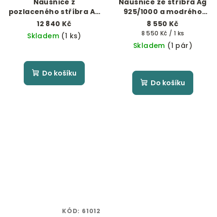
Náušnice z
Náušnice ze stříbra Ag
pozlaceného stříbra Ag
925/1000 a modrého
925/1000 a modrého
jantaru
12 840 Kč
8 550 Kč
jantaru
Měrná
8 550 Kč / 1 ks
Skladem
(1 ks)
cena:
Skladem
(1 pár)
Do košíku
Do košíku
KÓD:
61012