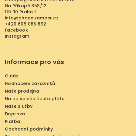
í
Na Příkopě 853/12
110 00 Praha 1
info
@
phoenixamber.cz
+420 605 085 892
Facebook
Instagram
Informace pro vás
O nás
Hodnocení zákazníků
Naše prodejna
Na co se nás často ptáte
Naše služby
Doprava
Platba
Obchodní podmínky