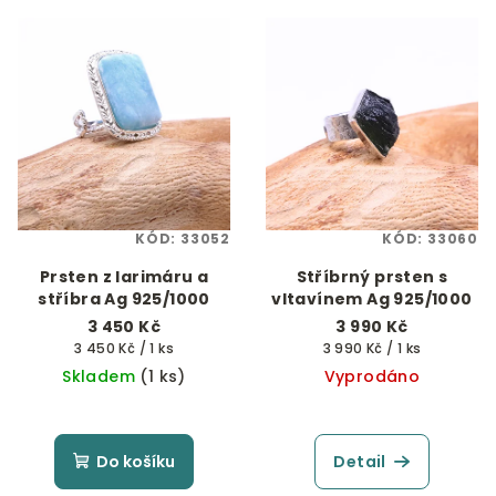
KÓD:
33052
KÓD:
33060
Prsten z larimáru a
Stříbrný prsten s
stříbra Ag 925/1000
vltavínem Ag 925/1000
3 450 Kč
3 990 Kč
Měrná
Měrná
3 450 Kč / 1 ks
3 990 Kč / 1 ks
cena:
cena:
Skladem
(1 ks)
Vyprodáno
Do košíku
Detail