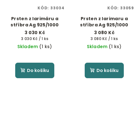
KÓD:
33034
KÓD:
33059
Prsten z larimáru a
Prsten z larimaru a
stříbra Ag 925/1000
stříbra Ag 925/1000
3 030 Kč
3 080 Kč
Měrná
Měrná
3 030 Kč / 1 ks
3 080 Kč / 1 ks
cena:
cena:
Skladem
(1 ks)
Skladem
(1 ks)
Do košíku
Do košíku