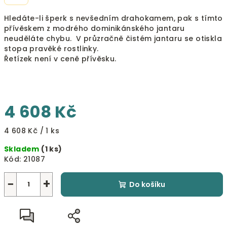
Hledáte-li šperk s nevšedním drahokamem, pak s tímto
přívěskem z modrého dominikánského jantaru
neuděláte chybu. V průzračně čistém jantaru se otiskla
stopa pravěké rostlinky.
Řetízek není v ceně přívěsku.
4 608 Kč
Měrná
4 608 Kč / 1 ks
cena:
Skladem
(1 ks)
Kód:
21087
−
+
Do košíku