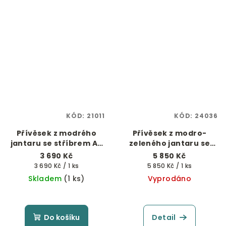
KÓD:
21011
KÓD:
24036
Přívěsek z modrého
Přívěsek z modro-
jantaru se stříbrem Ag
zeleného jantaru se
925/1000
stříbrem Ag 925/1000
3 690 Kč
5 850 Kč
Měrná
Měrná
3 690 Kč / 1 ks
5 850 Kč / 1 ks
cena:
cena:
Skladem
(1 ks)
Vyprodáno
Do košíku
Detail