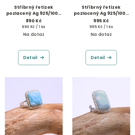
Stříbrný řetízek
Stříbrný řetízek
pozlacený Ag 925/1000
pozlacený Ag 925/1000
hranatý 45 cm
hranatý 50 cm
890 Kč
995 Kč
Měrná
Měrná
890 Kč / 1 ks
995 Kč / 1 ks
cena:
cena:
Na dotaz
Na dotaz
Detail
Detail