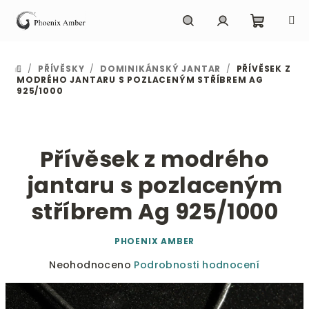
Přejít
na
obsah
Nákupn
Hledat
Přihlášení
/
PŘÍVĚSKY
/
DOMINIKÁNSKÝ JANTAR
/
PŘÍVĚSEK Z
DOMŮ
košík
MODRÉHO JANTARU S POZLACENÝM STŘÍBREM AG
925/1000
Přívěsek z modrého
jantaru s pozlaceným
stříbrem Ag 925/1000
PHOENIX AMBER
Průměrné
Neohodnoceno
Podrobnosti hodnocení
hodnocení
produktu
je