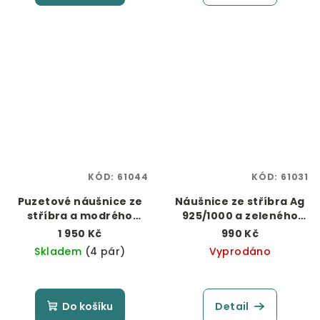
KÓD:
61044
KÓD:
61031
Puzetové náušnice ze
Náušnice ze stříbra Ag
stříbra a modrého
925/1000 a zeleného
jantaru - 6 mm
jantaru
1 950 Kč
990 Kč
Skladem
(4 pár)
Vyprodáno
Do košíku
Detail