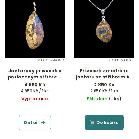
KÓD:
24057
KÓD:
21066
Jantarový přívěsek s
Přívěsek z modrého
pozlaceným stříbrem
jantaru se stříbrem Ag
Ag 925/1000
925/1000
4 850 Kč
2 850 Kč
Měrná
Měrná
4 850 Kč / 1 ks
2 850 Kč / 1 ks
cena:
cena:
Vyprodáno
Skladem
(1 ks)
Detail
Do košíku