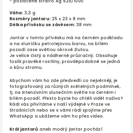
- pozlacené stříbro Ag 925/1000
Váha:
3,3 g
Rozměry jantaru:
25 x 23 x 8 mm
Délka přívěsku se závěsem:
38 mm
Jantar v tomto přívěsku má na černém podkladu
a na sluníčku petrolejovou barvu, na bílém
pozadí zase světlou okrově žlutou.
Je velice čistý a nádherně průzračný. Obsahuje
fosilii pravěké rostliny, pravděpodobně se jedná
o kůru stromu.
Abychom vám ho zde předvedli co nejvěrněji, je
fotografovaný za různých světelných podmínek,
tj. na intenzivním slunečním světle na černém i
bílém pozadí. Přesto byste ho chtěli vidět naživo?
Rádi vás přivítáme v naší výdejně v Praze ve
Strašnicích nebo se s vámi rádi spojíme přes
WhatsApp a ukážeme vám ho přes video.
Král jantarů
aneb modrý jantar
pochází