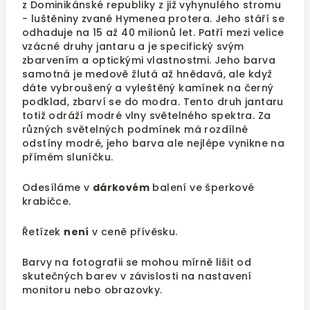
z Dominikánské republiky z již vyhynulého stromu
- luštěniny zvané Hymenea protera. Jeho stáří se
odhaduje na 15 až 40 milionů let. Patří mezi velice
vzácné druhy jantaru a je specifický svým
zbarvením a optickými vlastnostmi. Jeho barva
samotná je medově žlutá až hnědavá, ale když
dáte vybroušený a vyleštěný kamínek na černý
podklad, zbarví se do modra. Tento druh jantaru
totiž odráží modré vlny světelného spektra. Za
různých světelných podmínek má rozdílné
odstíny modré, jeho barva ale nejlépe vynikne na
přímém sluníčku.
Odesíláme v
dárkovém
balení ve šperkové
krabičce.
Řetízek
není
v ceně přívěsku.
Barvy na fotografii se mohou mírně lišit od
skutečných barev v závislosti na nastavení
monitoru nebo obrazovky.