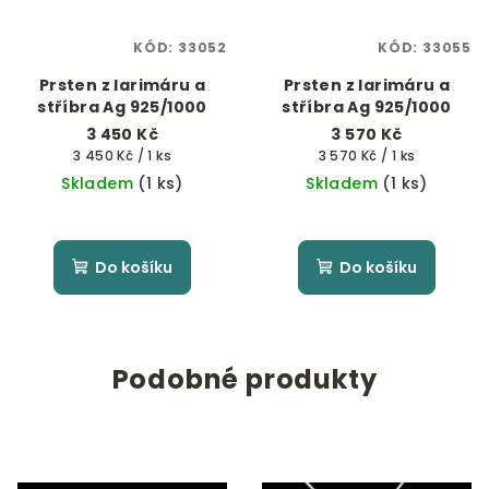
KÓD:
33052
KÓD:
33055
Prsten z larimáru a
Prsten z larimáru a
stříbra Ag 925/1000
stříbra Ag 925/1000
3 450 Kč
3 570 Kč
Měrná
Měrná
3 450 Kč / 1 ks
3 570 Kč / 1 ks
cena:
cena:
Skladem
(1 ks)
Skladem
(1 ks)
Do košíku
Do košíku
Podobné produkty