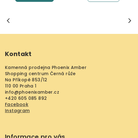
Z
á
Kontakt
p
a
Kamenná prodejna Phoenix Amber
t
Shopping centrum Černá růže
í
Na Příkopě 853/12
110 00 Praha 1
info
@
phoenixamber.cz
+420 605 085 892
Facebook
Instagram
Informace pro vás