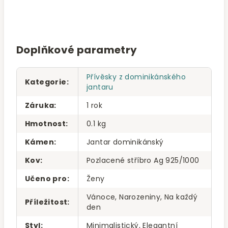
Doplňkové parametry
Přívěsky z dominikánského
Kategorie
:
jantaru
Záruka
:
1 rok
Hmotnost
:
0.1 kg
Kámen
:
Jantar dominikánský
Kov
:
Pozlacené stříbro Ag 925/1000
Učeno pro
:
Ženy
Vánoce, Narozeniny, Na každý
Příležitost
:
den
Styl
:
Minimalistický, Elegantní