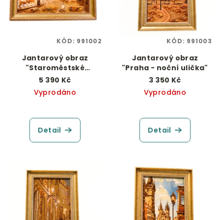
KÓD:
991002
KÓD:
991003
Jantarový obraz
Jantarový obraz
"Staroměstské
"Praha - noční ulička"
náměstí"
5 390 Kč
3 350 Kč
Vyprodáno
Vyprodáno
Detail
Detail