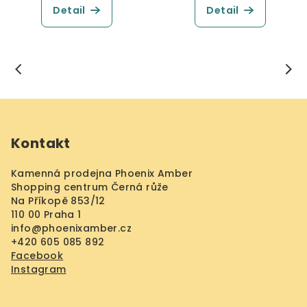
Detail
Detail
Z
á
Kontakt
p
a
Kamenná prodejna Phoenix Amber
t
Shopping centrum Černá růže
í
Na Příkopě 853/12
110 00 Praha 1
info
@
phoenixamber.cz
+420 605 085 892
Facebook
Instagram