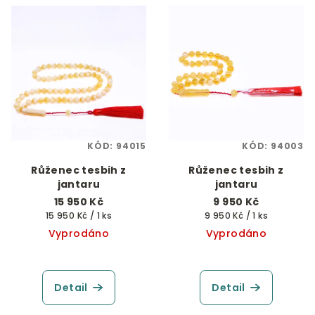
KÓD:
94015
KÓD:
94003
Růženec tesbih z
Růženec tesbih z
jantaru
jantaru
15 950 Kč
9 950 Kč
Měrná
Měrná
15 950 Kč / 1 ks
9 950 Kč / 1 ks
cena:
cena:
Vyprodáno
Vyprodáno
Detail
Detail