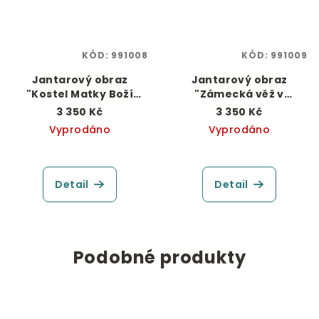
KÓD:
991008
KÓD:
991009
Jantarový obraz
Jantarový obraz
"Kostel Matky Boží
"Zámecká věž v
před Týnem"
Českém Krumlově"
3 350 Kč
3 350 Kč
Vyprodáno
Vyprodáno
Detail
Detail
Podobné produkty