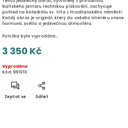
Tento jedinečný obraz, vytvořený z přírodního
baltského jantaru technikou pískování, zachycuje
pohled na Katedrálu sv. Víta z Hradčanského náměstí.
Každý obraz je originál, který do vašeho interiéru vnese
harmonii, světlo a jedinečnou atmosféru.
Položka byla vyprodána…
3 350 Kč
Měrná
Vyprodáno
cena:
Kód:
991013
Zeptat se
Sdílet