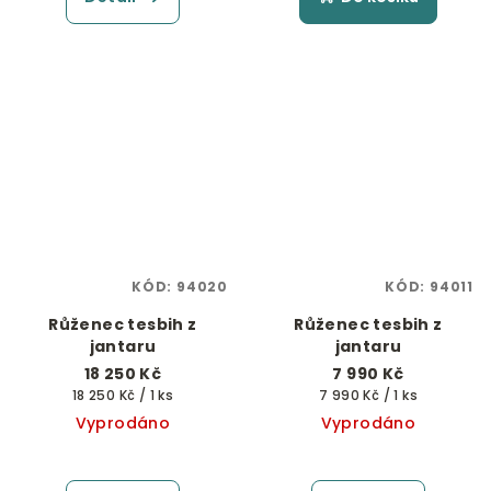
KÓD:
94020
KÓD:
94011
Růženec tesbih z
Růženec tesbih z
jantaru
jantaru
18 250 Kč
7 990 Kč
Měrná
Měrná
18 250 Kč / 1 ks
7 990 Kč / 1 ks
cena:
cena:
Vyprodáno
Vyprodáno