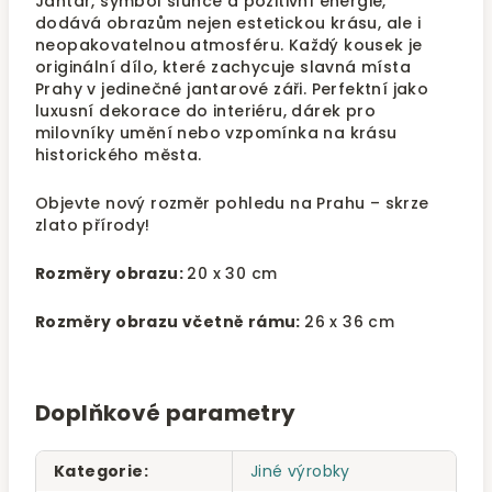
Jantar, symbol slunce a pozitivní energie,
dodává obrazům nejen estetickou krásu, ale i
neopakovatelnou atmosféru. Každý kousek je
originální dílo, které zachycuje slavná místa
Prahy v jedinečné jantarové záři. Perfektní jako
luxusní dekorace do interiéru, dárek pro
milovníky umění nebo vzpomínka na krásu
historického města.
Objevte nový rozměr pohledu na Prahu – skrze
zlato přírody!
Rozměry obrazu:
20 x 30 cm
Rozměry obrazu včetně rámu:
26 x 36 cm
Doplňkové parametry
Kategorie
:
Jiné výrobky