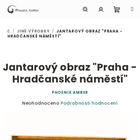
Přejít
na
obsah
Nákupn
Hledat
Přihlášení
/
JINÉ VÝROBKY
/
JANTAROVÝ OBRAZ "PRAHA -
DOMŮ
košík
HRADČANSKÉ NÁMĚSTÍ"
Jantarový obraz "Praha -
Hradčanské náměstí"
PHOENIX AMBER
Průměrné
Neohodnoceno
Podrobnosti hodnocení
hodnocení
produktu
je
0,0
z