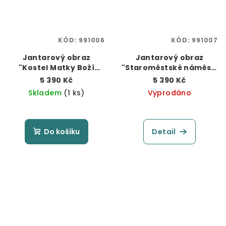
KÓD:
991006
KÓD:
991007
Jantarový obraz
Jantarový obraz
"Kostel Matky Boží
"Staroměstské náměstí
před Týnem"
s orlojem"
5 390 Kč
5 390 Kč
Skladem
(1 ks)
Vyprodáno
Do košíku
Detail