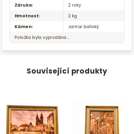
Záruka
:
2 roky
Hmotnost
:
2 kg
Kámen
:
Jantar baltský
Položka byla vyprodána…
Související produkty