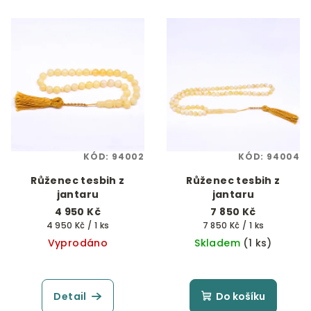
KÓD:
94002
KÓD:
94004
Růženec tesbih z
Růženec tesbih z
jantaru
jantaru
4 950 Kč
7 850 Kč
Měrná
Měrná
4 950 Kč / 1 ks
7 850 Kč / 1 ks
cena:
cena:
Vyprodáno
Skladem
(1 ks)
Detail
Do košíku