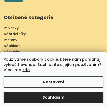
Oblíbené kategorie
Přívěsky
Náhrdelníky
Prsteny
Náušince
Náramky
Jantarové obrazy Prahy
Používáme soubory cookie, které nám pomáhají
Šperky z larimáru
vylepšit e-shop. Souhlasíte s jejich používáním?
Více info
zde
.
Nastavení
Copyright 2026
Phoenix Amber
. Všechna práva
vyhrazena.
Upravit nastavení cookies
Souhlasím
Vytvořil Shoptet