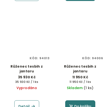
KÓD:
94013
KÓD:
94006
Růženec tesbih z
Růženec tesbih z
jantaru
jantaru
35 930 Kč
11 950 Kč
Měrná
Měrná
35 930 Kč / 1 ks
11 950 Kč / 1 ks
cena:
cena:
Vyprodáno
Skladem
(1 ks)
Detail
Do košíku