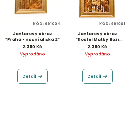
KÓD:
991004
KÓD:
991001
Jantarový obraz
Jantarový obraz
"Praha - noční ulička 2"
"Kostel Matky Boží
před Týnem"
3 350 Kč
3 350 Kč
Vyprodáno
Vyprodáno
Detail
Detail