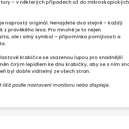
uktury – v některých případech až do mikroskopickýc
 je naprostý originál. Nenajdete dva stejné – každý
k z pravěkého lesa. Pro mnohé je to nejen
ita, ale i silný symbol – připomínka pomíjivosti a
ta.
astové krabičce se vsazenou lupou pro snadnější
vněn čirým lepidlem ke dnu krabičky, aby se s ním s
ň byl dobře viditelný ze všech stran.
lišit podle nastavení monitoru nebo displeje.