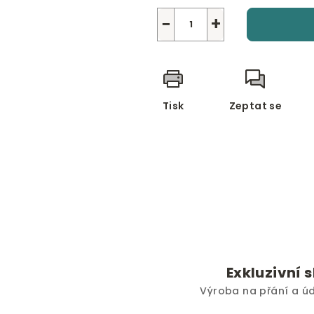
−
+
Tisk
Zeptat se
Exkluzivní 
Výroba na přání a ú