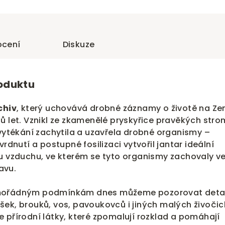
cení
Diskuze
roduktu
chiv
, který uchovává drobné záznamy o životě na Ze
ů let. Vznikl ze zkamenělé pryskyřice pravěkých stro
 vytékání zachytila a uzavřela drobné organismy –
vrdnutí a postupné fosilizaci vytvořil jantar ideální
pu vzduchu, ve kterém se tyto organismy zachovaly v
avu.
imořádným podmínkám dnes můžeme pozorovat detai
ek, brouků, vos, pavoukovců i jiných malých živočic
 přírodní látky, které zpomalují rozklad a pomáhají