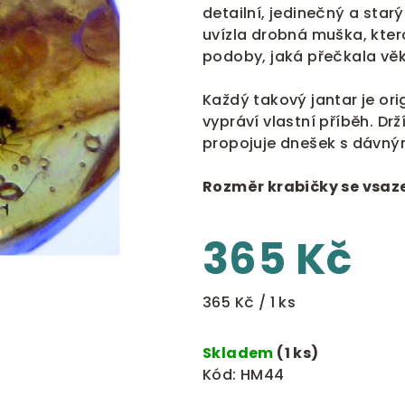
0,0
detailní, jedinečný a star
z
uvízla drobná muška, kte
5
podoby, jaká přečkala věk
hvězdiček.
Každý takový jantar je ori
vypráví vlastní příběh. Dr
propojuje dnešek s dávný
Rozměr krabičky se vsaz
365 Kč
Měrná
365 Kč / 1 ks
cena:
Skladem
(1 ks)
Kód:
HM44