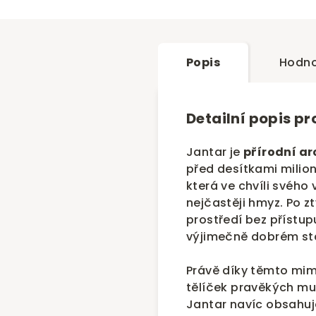
Popis
Hodno
Detailní popis p
Jantar je
přírodní ar
před desítkami milion
která ve chvíli svého
nejčastěji hmyz. Po zt
prostředí bez přístu
výjimečně dobrém st
Právě díky těmto m
tělíček pravěkých muš
Jantar navíc obsahuje