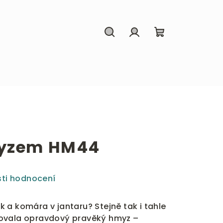
Hledat
Přihlášení
Nákupní
košík
myzem HM44
ti hodnocení
 a komára v jantaru? Stejně tak i tahle
ovala opravdový pravěký hmyz –