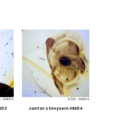
D:
HM03
KÓD:
HM04
M03
Jantar s hmyzem HM04