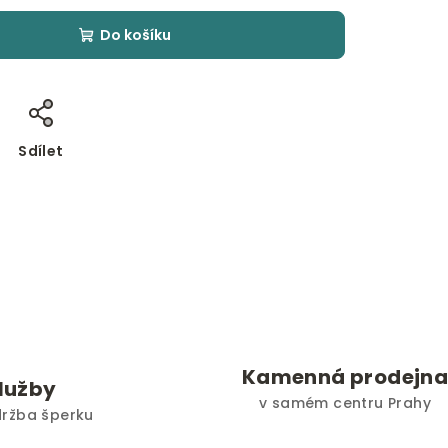
Do košíku
Sdílet
Kamenná prodejn
služby
v samém centru Prahy
držba šperku