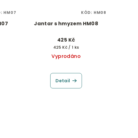
D:
HM07
KÓD:
HM08
M07
Jantar s hmyzem HM08
425 Kč
Měrná
425 Kč / 1 ks
cena:
Vyprodáno
Detail