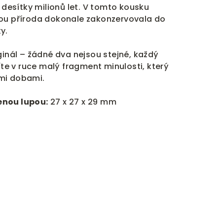
ý desítky milionů let. V tomto kousku
rou příroda dokonale zakonzervovala do
y.
ginál – žádné dva nejsou stejné, každý
žíte v ruce malý fragment minulosti, který
mi dobami.
enou lupou:
27 x 27 x 29 mm