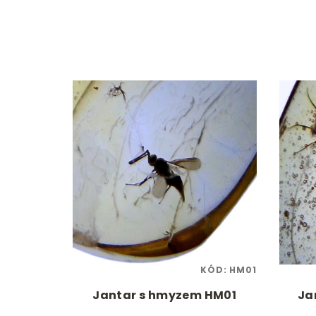
KÓD:
HM01
Jantar s hmyzem HM01
Ja