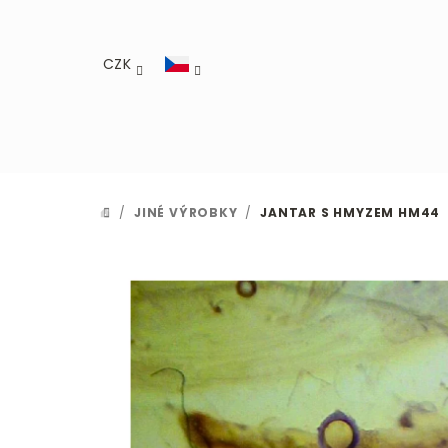
Přejít
na
obsah
CZK
/
JINÉ VÝROBKY
/
JANTAR S HMYZEM HM44
DOMŮ