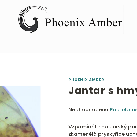
PHOENIX AMBER
Jantar s h
Průměrné
Neohodnoceno
Podrobnos
hodnocení
produktu
Vzpomínáte na Jurský park
je
zkamenělá pryskyřice uch