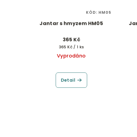
KÓD:
HM05
Jantar s hmyzem HM05
Ja
365 Kč
Měrná
365 Kč / 1 ks
cena:
Vyprodáno
Detail