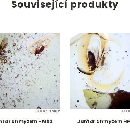
Související produkty
KÓD:
HM02
KÓ
ntar s hmyzem HM02
Jantar s hmyzem H