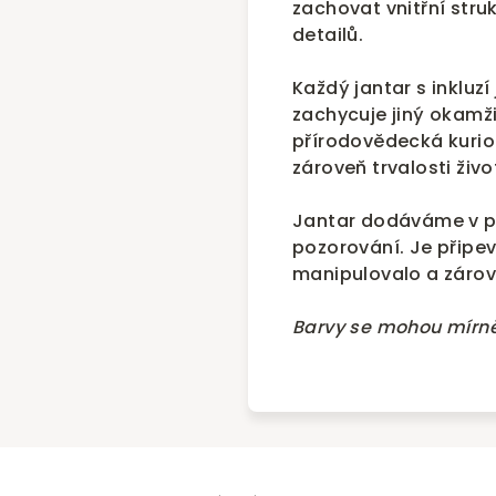
zachovat vnitřní str
detailů.
Každý jantar s inkluzí
zachycuje jiný okamži
přírodovědecká kurioz
zároveň trvalosti živo
Jantar dodáváme v pl
pozorování. Je připe
manipulovalo a zárove
Barvy se mohou mírně 