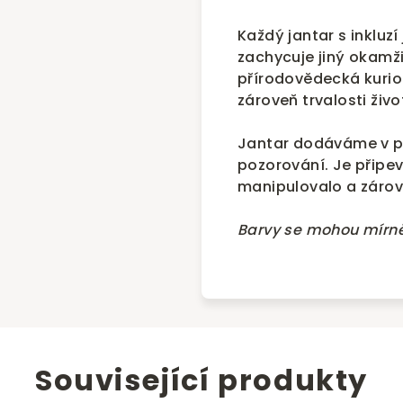
Každý jantar s inkluzí
zachycuje jiný okamži
přírodovědecká kurioz
zároveň trvalosti živo
Jantar dodáváme v pl
pozorování. Je připe
manipulovalo a zárove
Barvy se mohou mírně 
Související produkty