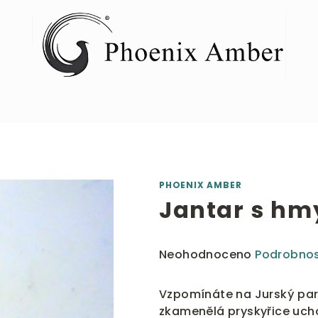
PHOENIX AMBER
Jantar s h
Průměrné
Neohodnoceno
Podrobnos
hodnocení
produktu
Vzpomínáte na Jurský park
je
zkamenělá pryskyřice uch