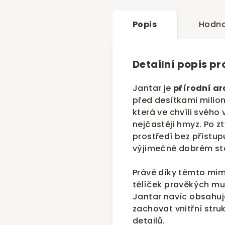
Popis
Hodno
Detailní popis p
Jantar je
přírodní ar
před desítkami milion
která ve chvíli svého
nejčastěji hmyz. Po zt
prostředí bez přístu
výjimečně dobrém st
Právě díky těmto m
tělíček pravěkých muš
Jantar navíc obsahuje
zachovat vnitřní str
detailů.