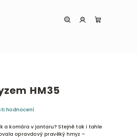
Hledat
Přihlášení
Nákupní
košík
myzem HM35
ti hodnocení
 a komára v jantaru? Stejně tak i tahle
ovala opravdový pravěký hmyz –