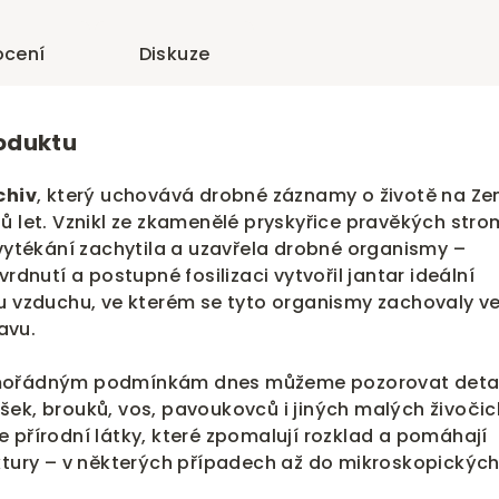
cení
Diskuze
roduktu
chiv
, který uchovává drobné záznamy o životě na Ze
ů let. Vznikl ze zkamenělé pryskyřice pravěkých stro
 vytékání zachytila a uzavřela drobné organismy –
vrdnutí a postupné fosilizaci vytvořil jantar ideální
pu vzduchu, ve kterém se tyto organismy zachovaly v
avu.
imořádným podmínkám dnes můžeme pozorovat detai
ek, brouků, vos, pavoukovců i jiných malých živočic
 přírodní látky, které zpomalují rozklad a pomáhají
uktury – v některých případech až do mikroskopickýc