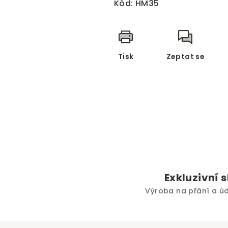
Kód:
HM35
Tisk
Zeptat se
Exkluzivní 
Výroba na přání a ú