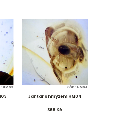
D:
HM03
KÓD:
HM04
M03
Jantar s hmyzem HM04
365 Kč