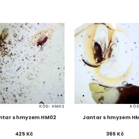
KÓD:
HM02
KÓ
ntar s hmyzem HM02
Jantar s hmyzem H
425 Kč
365 Kč