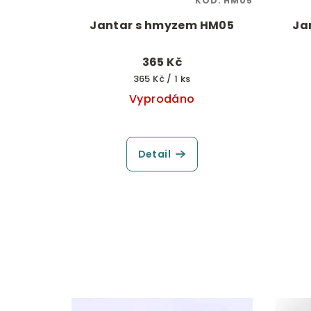
KÓD:
HM05
Jantar s hmyzem HM05
Ja
365 Kč
Měrná
365 Kč / 1 ks
cena:
Vyprodáno
Detail