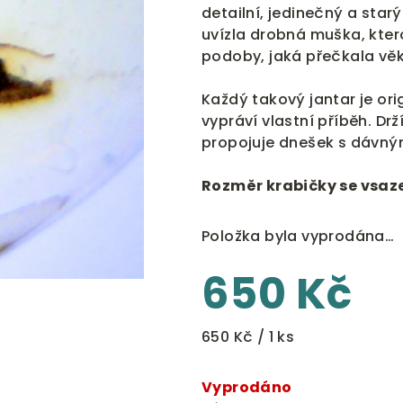
0,0
detailní, jedinečný a star
z
uvízla drobná muška, kte
5
podoby, jaká přečkala věk
hvězdiček.
Každý takový jantar je ori
vypráví vlastní příběh. Dr
propojuje dnešek s dávný
Rozměr krabičky se vsaz
Položka byla vyprodána…
650 Kč
Měrná
650 Kč / 1 ks
cena:
Vyprodáno