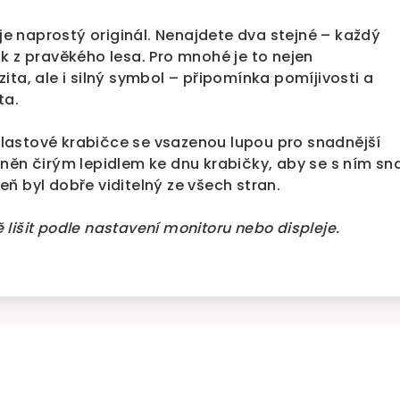
 je naprostý originál. Nenajdete dva stejné – každý
k z pravěkého lesa. Pro mnohé je to nejen
ita, ale i silný symbol – připomínka pomíjivosti a
ta.
astové krabičce se vsazenou lupou pro snadnější
vněn čirým lepidlem ke dnu krabičky, aby se s ním s
ň byl dobře viditelný ze všech stran.
lišit podle nastavení monitoru nebo displeje.