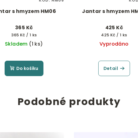
KÓD:
HM06
KÓ
ntar s hmyzem HM06
Jantar s hmyzem H
365 Kč
425 Kč
Měrná
Měrná
365 Kč / 1 ks
425 Kč / 1 ks
cena:
cena:
Skladem
(1 ks)
Vyprodáno
Do košíku
Detail
Podobné produkty