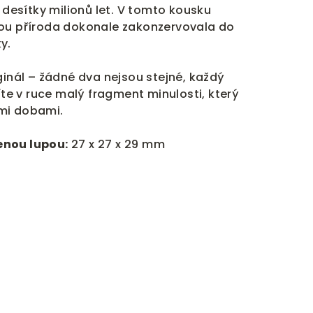
ý desítky milionů let. V tomto kousku
rou příroda dokonale zakonzervovala do
y.
ginál – žádné dva nejsou stejné, každý
žíte v ruce malý fragment minulosti, který
mi dobami.
enou lupou:
27 x 27 x 29 mm