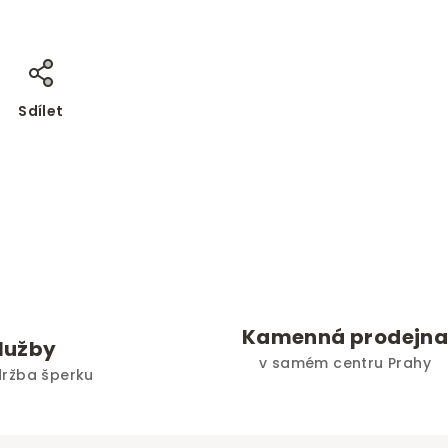
Sdílet
Kamenná prodejn
služby
v samém centru Prahy
držba šperku