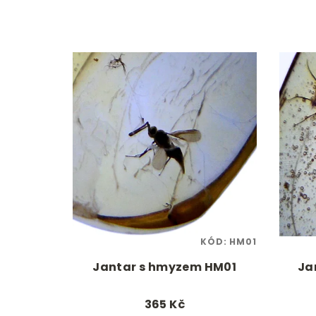
KÓD:
HM01
Jantar s hmyzem HM01
Ja
365 Kč