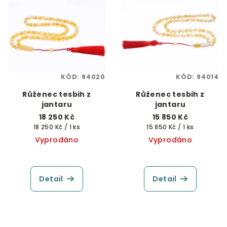
KÓD:
94020
KÓD:
94014
Růženec tesbih z
Růženec tesbih z
jantaru
jantaru
18 250 Kč
15 850 Kč
Měrná
Měrná
18 250 Kč / 1 ks
15 850 Kč / 1 ks
cena:
cena:
Vyprodáno
Vyprodáno
Detail
Detail