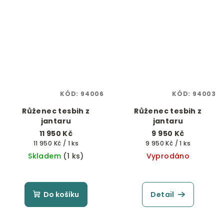
KÓD:
94006
KÓD:
94003
Růženec tesbih z
Růženec tesbih z
jantaru
jantaru
11 950 Kč
9 950 Kč
Měrná
Měrná
11 950 Kč / 1 ks
9 950 Kč / 1 ks
cena:
cena:
Skladem
(1 ks)
Vyprodáno
Do košíku
Detail