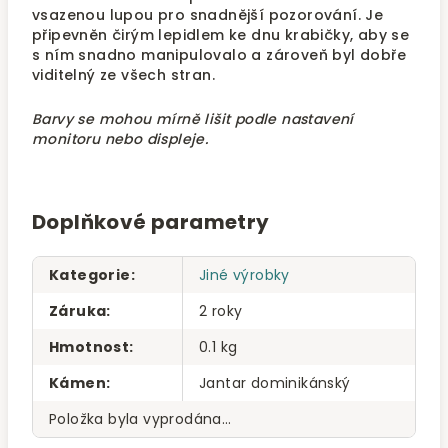
vsazenou lupou pro snadnější pozorování. Je
připevněn čirým lepidlem ke dnu krabičky, aby se
s ním snadno manipulovalo a zároveň byl dobře
viditelný ze všech stran.
Barvy se mohou mírně lišit podle nastavení
monitoru nebo displeje.
Doplňkové parametry
Kategorie
:
Jiné výrobky
Záruka
:
2 roky
Hmotnost
:
0.1 kg
Kámen
:
Jantar dominikánský
Položka byla vyprodána…