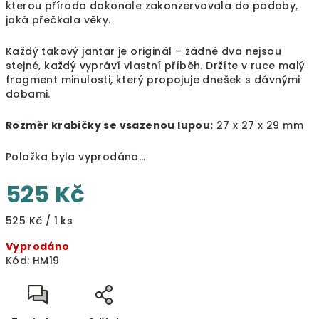
kterou příroda dokonale zakonzervovala do podoby,
jaká přečkala věky.
Každý takový jantar je originál – žádné dva nejsou
stejné, každý vypráví vlastní příběh. Držíte v ruce malý
fragment minulosti, který propojuje dnešek s dávnými
dobami.
Rozměr krabičky se vsazenou lupou:
27 x 27 x 29 mm
Položka byla vyprodána…
525 Kč
Měrná
525 Kč / 1 ks
cena:
Vyprodáno
Kód:
HM19