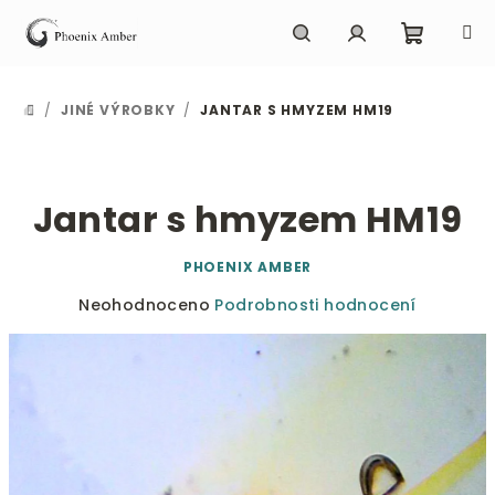
Přejít
na
obsah
Nákupn
Hledat
Přihlášení
/
JINÉ VÝROBKY
/
JANTAR S HMYZEM HM19
DOMŮ
košík
Jantar s hmyzem HM19
PHOENIX AMBER
Průměrné
Neohodnoceno
Podrobnosti hodnocení
hodnocení
produktu
je
0,0
z
5
hvězdiček.