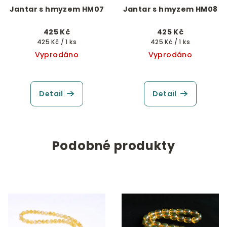
Jantar s hmyzem HM07
Jantar s hmyzem HM08
425 Kč
425 Kč
Měrná
Měrná
425 Kč / 1 ks
425 Kč / 1 ks
cena:
cena:
Vyprodáno
Vyprodáno
Detail
Detail
Podobné produkty