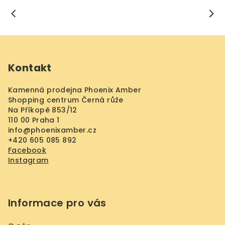
Z
á
Kontakt
p
a
Kamenná prodejna Phoenix Amber
t
Shopping centrum Černá růže
í
Na Příkopě 853/12
110 00 Praha 1
info
@
phoenixamber.cz
+420 605 085 892
Facebook
Instagram
Informace pro vás