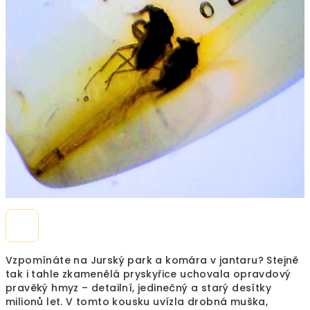
Vzpomínáte na Jurský park a komára v jantaru? Stejně
tak i tahle zkamenělá pryskyřice uchovala opravdový
pravěký hmyz – detailní, jedinečný a starý desítky
milionů let. V tomto kousku uvízla drobná muška,