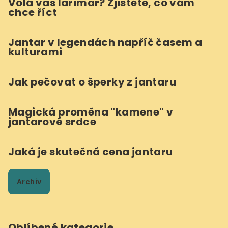
Volá vás larimar? Zjistěte, co vám
chce říct
Jantar v legendách napříč časem a
kulturami
Jak pečovat o šperky z jantaru
Magická proměna "kamene" v
jantarové srdce
Jaká je skutečná cena jantaru
Archiv
Oblíbené kategorie