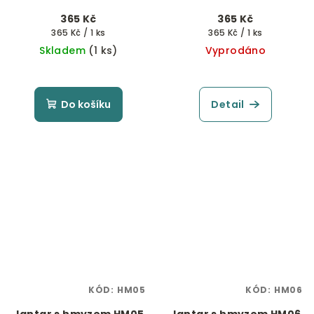
365 Kč
365 Kč
Měrná
Měrná
365 Kč / 1 ks
365 Kč / 1 ks
cena:
cena:
Skladem
(1 ks)
Vyprodáno
Do košíku
Detail
KÓD:
HM05
KÓD:
HM06