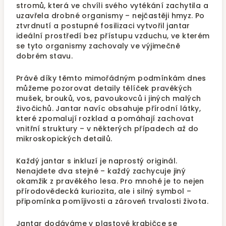
stromů, která ve chvíli svého vytékání zachytila a
uzavřela drobné organismy – nejčastěji hmyz. Po
ztvrdnutí a postupné fosilizaci vytvořil jantar
ideální prostředí bez přístupu vzduchu, ve kterém
se tyto organismy zachovaly ve výjimečně
dobrém stavu.
Právě díky těmto mimořádným podmínkám dnes
můžeme pozorovat detaily tělíček pravěkých
mušek, brouků, vos, pavoukovců i jiných malých
živočichů. Jantar navíc obsahuje přírodní látky,
které zpomalují rozklad a pomáhají zachovat
vnitřní struktury – v některých případech až do
mikroskopických detailů.
Každý jantar s inkluzí je naprostý originál.
Nenajdete dva stejné – každý zachycuje jiný
okamžik z pravěkého lesa. Pro mnohé je to nejen
přírodovědecká kuriozita, ale i silný symbol –
připomínka pomíjivosti a zároveň trvalosti života.
Jantar dodáváme v plastové krabičce se