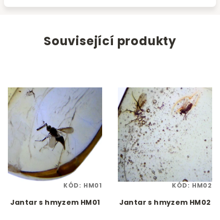
Související produkty
KÓD:
HM01
KÓD:
HM02
Jantar s hmyzem HM01
Jantar s hmyzem HM02