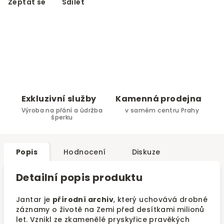
Zeptat se
Sdílet
Exkluzivní služby
Kamenná prodejna
Výroba na přání a údržba
v samém centru Prahy
šperku
Popis
Hodnocení
Diskuze
Detailní popis produktu
Jantar je
přírodní archiv
, který uchovává drobné
záznamy o životě na Zemi před desítkami milionů
let. Vznikl ze zkamenělé pryskyřice pravěkých