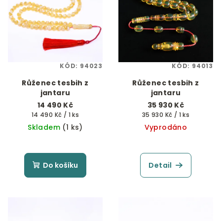
KÓD:
94023
KÓD:
94013
Růženec tesbih z
Růženec tesbih z
jantaru
jantaru
14 490 Kč
35 930 Kč
Měrná
Měrná
14 490 Kč / 1 ks
35 930 Kč / 1 ks
cena:
cena:
Skladem
(1 ks)
Vyprodáno
Do košíku
Detail