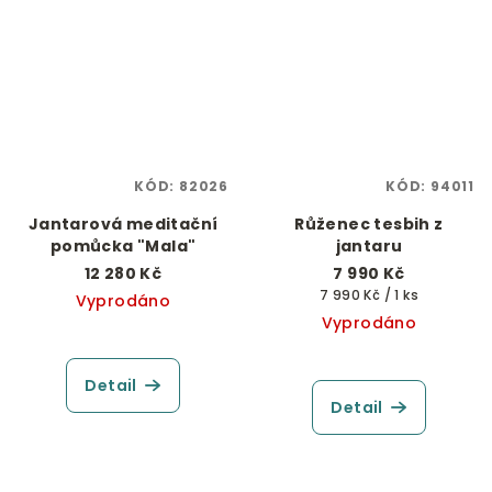
KÓD:
82026
KÓD:
94011
Jantarová meditační
Růženec tesbih z
pomůcka "Mala"
jantaru
12 280 Kč
7 990 Kč
Měrná
7 990 Kč / 1 ks
Vyprodáno
cena:
Vyprodáno
Detail
Detail