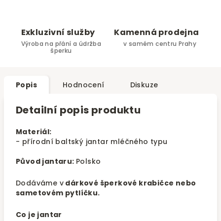
Exkluzivní služby
Kamenná prodejna
Výroba na přání a údržba
v samém centru Prahy
šperku
Popis
Hodnocení
Diskuze
Detailní popis produktu
Materiál:
- přírodní baltský jantar mléčného typu
Původ jantaru:
Polsko
Dodáváme v
dárkové šperkové krabičce nebo
sametovém pytlíčku.
Co je jantar