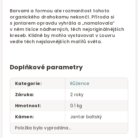
Barvami a formou ale rozmanitost tohoto
organického drahokamu nekončí. Příroda si
s jantarem opravdu vyhrála a „namalovala“
v něm tisíce nádherných, těch nejoriginálnějších
kreseb. Klidně by mohla vystavovat v Louvru
vedle těch nejslavnějších malířů světa.
Doplňkové parametry
Kategorie
:
Růžence
Záruka
:
2 roky
Hmotnost
:
0.1 kg
Kámen
:
Jantar baltský
Položka byla vyprodána…