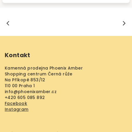
Z
á
Kontakt
p
a
Kamenná prodejna Phoenix Amber
t
Shopping centrum Černá růže
í
Na Příkopě 853/12
110 00 Praha 1
info
@
phoenixamber.cz
+420 605 085 892
Facebook
Instagram