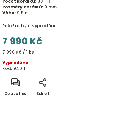
Počet korálků:
33 + 1
Rozměry korálků:
9 mm
Váha:
9,8 g
Položka byla vyprodána…
7 990 Kč
Měrná
7 990 Kč / 1 ks
cena:
Vyprodáno
Kód:
94011
Zeptat se
Sdílet