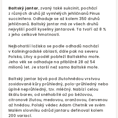
Baltský jantar
, zvaný také sukcinit, pochází
z různých druhů již vymřelých jehličnanů Pinus
succinifera. Odhaduje se až kolem 350 druhů
jehličnanů. Baltský jantar má ze všech druhů
nejvyšší podíl kyseliny jantarové. Ta tvoří až 8 %
z jeho celkové hmotnosti.
Nejbohatší ložiska se podle odhadů nachází
v Kaliningradské oblasti, dále pak na severu
Polska, Litvy a podél pobřeží Baltského moře.
Jeho věk se odhaduje na přibližně 28 až 54
milionů let. Je starší než samo Baltské moře.
Baltský jantar bývá pod žlutohnědou vrstvou
zoxidované kůry průhledný, polo-průhledný nebo
úplně neprůhledný, tzv. mléčný. Nabízí celou
škálu barev, od sněhobílé až po béžovou,
citronově žlutou, medovou, oranžovou, červenou
až hnědou. Polský vědec Adam Chetnik ve svém
Malém slovníku odrůd jantaru definoval kolem
200 variací.