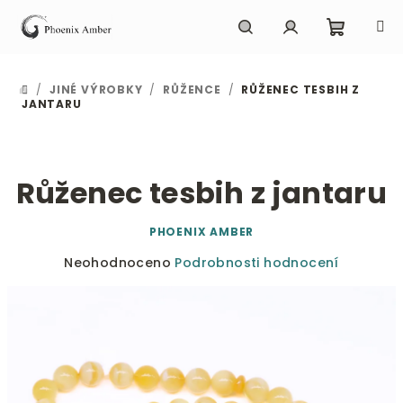
Přejít
na
obsah
Nákupn
Hledat
Přihlášení
/
JINÉ VÝROBKY
/
RŮŽENCE
/
RŮŽENEC TESBIH Z
DOMŮ
košík
JANTARU
Růženec tesbih z jantaru
PHOENIX AMBER
Průměrné
Neohodnoceno
Podrobnosti hodnocení
hodnocení
produktu
je
0,0
z
5
hvězdiček.