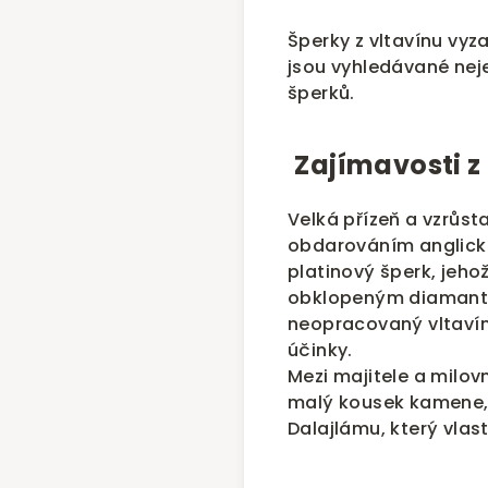
Šperky z vltavínu vyza
jsou vyhledávané nejen
šperků.
Zajímavosti z 
Velká přízeň a vzrůs
obdarováním anglické 
platinový šperk, jeh
obklopeným diamanty 
neopracovaný vltavín,
účinky.
Mezi majitele a milovn
malý kousek kamene, 
Dalajlámu, který vlas