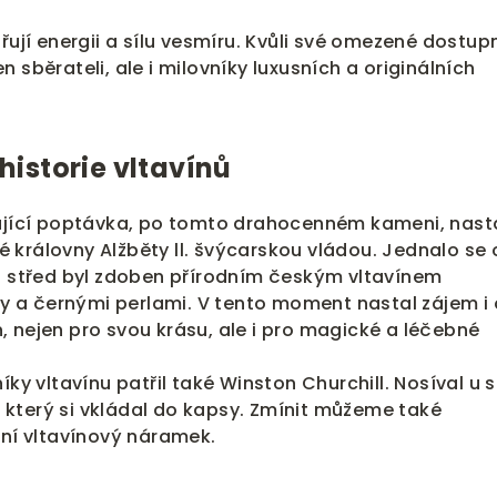
řují energii a sílu vesmíru. Kvůli své omezené dostup
 sběrateli, ale i milovníky luxusních a originálních
historie vltavínů
tající poptávka, po tomto drahocenném kameni, nast
královny Alžběty ll. švýcarskou vládou. Jednalo se 
ož střed byl zdoben přírodním českým vltavínem
a černými perlami. V tento moment nastal zájem i 
 nejen pro svou krásu, ale i pro magické a léčebné
íky vltavínu patřil také Winston Churchill. Nosíval u 
který si vkládal do kapsy. Zmínit můžeme také
tní vltavínový náramek.