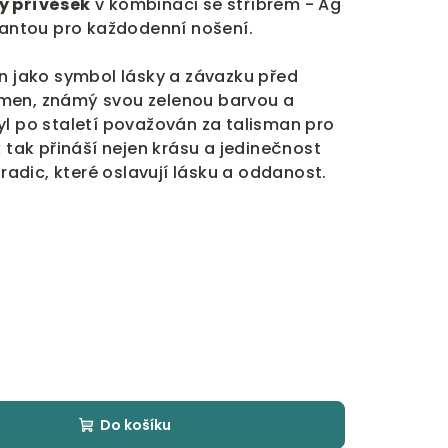
ý přívěsek
v kombinaci se stříbrem - Ag
riantou pro každodenní nošení.
án jako symbol lásky a závazku před
men, známý svou zelenou barvou a
yl po staletí považován za talisman pro
k tak přináší nejen krásu a jedinečnost
tradic, které oslavují lásku a oddanost.
Do košíku