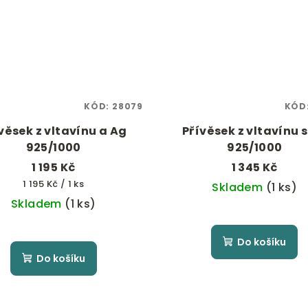
KÓD:
28079
KÓD
věsek z vltavínu a Ag
Přívěsek z vltavínu 
925/1000
925/1000
1 195 Kč
1 345 Kč
Měrná
1 195 Kč / 1 ks
Skladem
(1 ks)
cena:
Skladem
(1 ks)
Do košíku
Do košíku