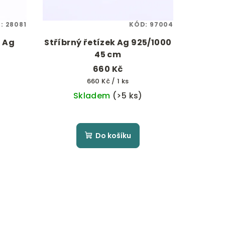
D:
28081
KÓD:
97004
a Ag
Stříbrný řetízek Ag 925/1000
45 cm
660 Kč
Měrná
660 Kč / 1 ks
cena:
Skladem
(>5 ks)
Do košíku