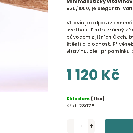
Minimalistický vltavínov
je
925/1000, je elegantní va
0,0
z
Vltavín je odjkaživa vním
5
svatbou. Tento vzácný ká
hvězdiček.
původem z jižních Čech, b
štěstí a plodnost. Přívěse
vltavínu, ale i připomínku 
1 120 Kč
Měrná
cena:
Skladem
(1 ks)
Kód:
28078
−
+