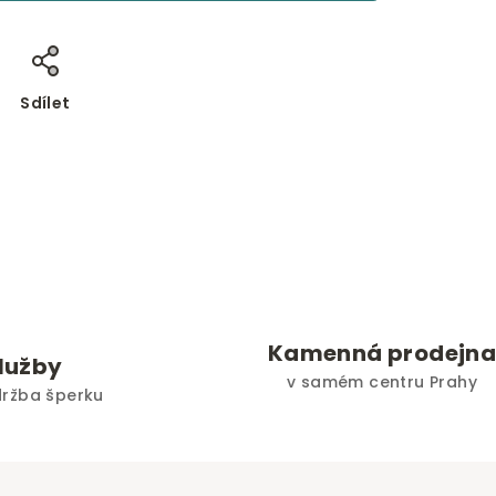
Sdílet
Kamenná prodejn
služby
v samém centru Prahy
držba šperku