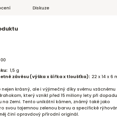
cení
Diskuze
roduktu
000
ku:
1,5 g
etně závěsu (výška x šířka x tloušťka):
22 x 14 x 6
e nejen krásný, ale i výjimečný díky svému vzácnému
rahokam, který vznikl před 15 miliony lety při dopad
 na Zemi. Tento unikátní kámen, známý také jako
ro svou tajemnou zelenou barvu a specifické rýhován
 něj činí opravdový přírodní originál.