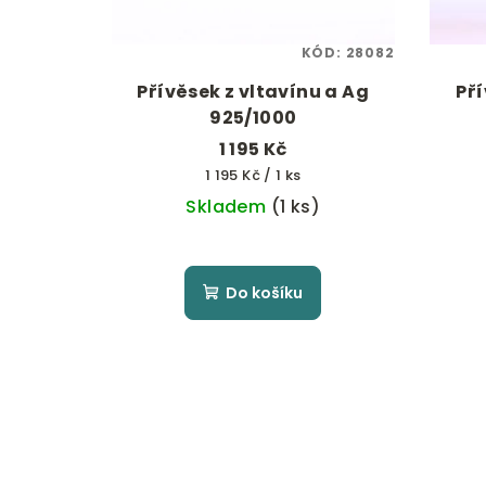
KÓD:
28082
Přívěsek z vltavínu a Ag
Pří
925/1000
1 195 Kč
Měrná
1 195 Kč / 1 ks
cena:
Skladem
(1 ks)
Do košíku