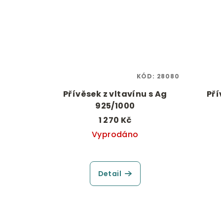
KÓD:
28080
Přívěsek z vltavínu s Ag
Pří
925/1000
1 270 Kč
Vyprodáno
Detail