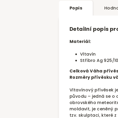
Popis
Hodno
Detailní popis p
Materiál:
Vltavín
Stříbro Ag 925/1
Celková Váha přívěs
Rozměry přívěsku vč
Vltavínový přívěsek j
původu – jedná se o d
obrovského meteoritu
moldavit, je ceněný p
tzv. skulptaci, které z