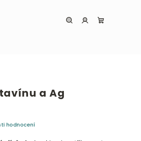
Hledat
Přihlášení
Nákupní
košík
ltavínu a Ag
ti hodnocení