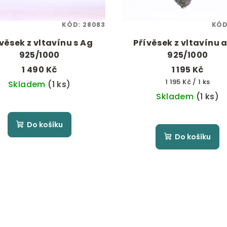
KÓD:
28083
KÓ
věsek z vltavínu s Ag
Přívěsek z vltavínu 
925/1000
925/1000
1 490 Kč
1 195 Kč
Měrná
1 195 Kč / 1 ks
Skladem
(1 ks)
cena:
Skladem
(1 ks)
Do košíku
Do košíku