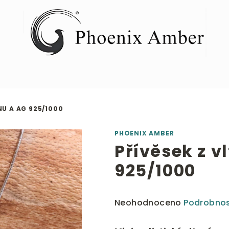
NU A AG 925/1000
PHOENIX AMBER
Přívěsek z v
925/1000
Průměrné
Neohodnoceno
Podrobnos
hodnocení
produktu