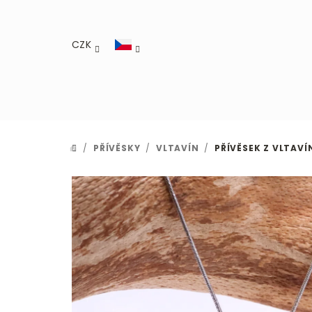
Přejít
na
obsah
CZK
/
PŘÍVĚSKY
/
VLTAVÍN
/
PŘÍVĚSEK Z VLTAVÍ
DOMŮ