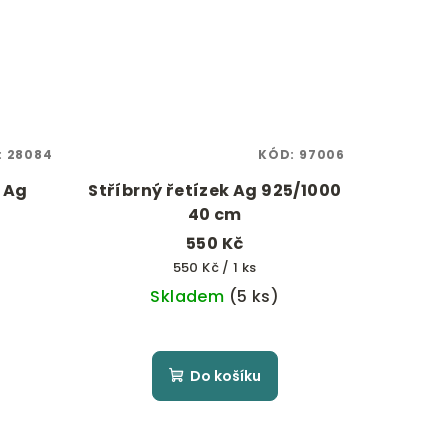
:
28084
KÓD:
97006
s Ag
Stříbrný řetízek Ag 925/1000
40 cm
550 Kč
Měrná
550 Kč / 1 ks
cena:
Skladem
(5 ks)
Do košíku