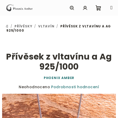
Přejít
na
obsah
Nákupn
Hledat
Přihlášení
/
PŘÍVĚSKY
/
VLTAVÍN
/
PŘÍVĚSEK Z VLTAVÍNU A AG
DOMŮ
košík
925/1000
Přívěsek z vltavínu a Ag
925/1000
PHOENIX AMBER
Průměrné
Neohodnoceno
Podrobnosti hodnocení
hodnocení
produktu
je
0,0
z