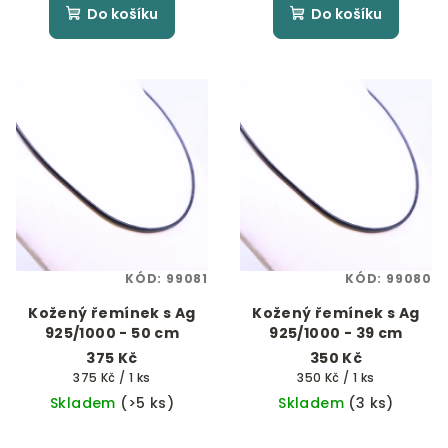
Do košíku
Do košíku
KÓD:
99081
KÓD:
99080
Kožený řemínek s Ag
Kožený řemínek s Ag
925/1000 - 50 cm
925/1000 - 39 cm
375 Kč
350 Kč
Měrná
Měrná
375 Kč / 1 ks
350 Kč / 1 ks
cena:
cena:
Skladem
(>5 ks)
Skladem
(3 ks)