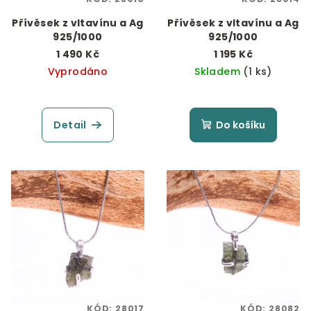
Přívěsek z vltavínu a Ag
Přívěsek z vltavínu a Ag
925/1000
925/1000
1 490 Kč
1 195 Kč
Vyprodáno
Skladem
(1 ks)
Detail
Do košíku
KÓD:
28017
KÓD:
28082