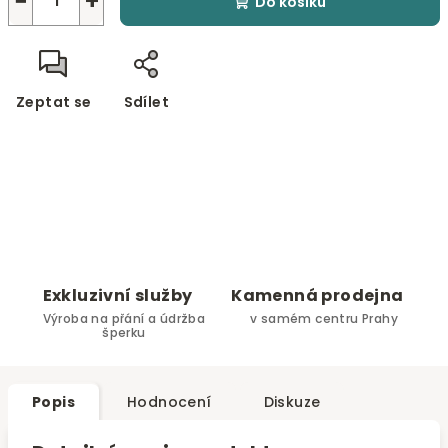
−
+
Do košíku
Zeptat se
Sdílet
Exkluzivní služby
Kamenná prodejna
Výroba na přání a údržba
v samém centru Prahy
šperku
Popis
Hodnocení
Diskuze