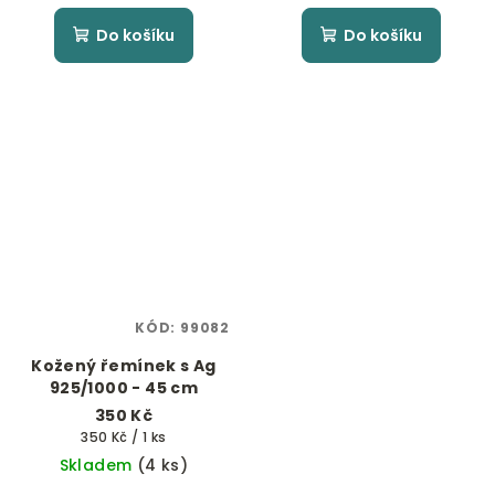
Do košíku
Do košíku
KÓD:
99082
Kožený řemínek s Ag
925/1000 - 45 cm
350 Kč
Měrná
350 Kč / 1 ks
cena:
Skladem
(4 ks)