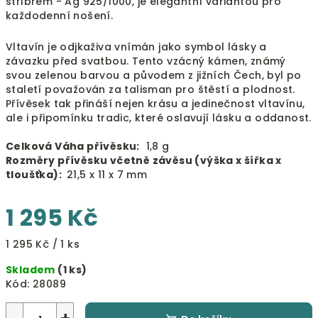
stříbrem - Ag 925/1000, je elegantní variantou pro
každodenní nošení.
Vltavín je odjkaživa vnímán jako symbol lásky a
závazku před svatbou. Tento vzácný kámen, známý
svou zelenou barvou a původem z jižních Čech, byl po
staletí považován za talisman pro štěstí a plodnost.
Přívěsek tak přináší nejen krásu a jedinečnost vltavínu,
ale i připomínku tradic, které oslavují lásku a oddanost.
Celková Váha přívěsku:
1,8 g
Rozměry přívěsku včetně závěsu (výška x šířka x
tloušťka):
21,5 x 11 x 7 mm
1 295 Kč
Měrná
1 295 Kč / 1 ks
cena:
Skladem
(1 ks)
Kód:
28089