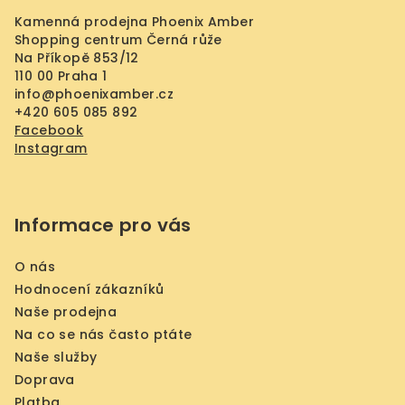
a
Kamenná prodejna Phoenix Amber
t
Shopping centrum Černá růže
í
Na Příkopě 853/12
110 00 Praha 1
info
@
phoenixamber.cz
+420 605 085 892
Facebook
Instagram
Informace pro vás
O nás
Hodnocení zákazníků
Naše prodejna
Na co se nás často ptáte
Naše služby
Doprava
Platba