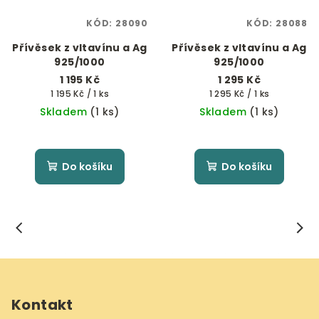
KÓD:
28090
KÓD:
28088
Přívěsek z vltavínu a Ag
Přívěsek z vltavínu a Ag
925/1000
925/1000
1 195 Kč
1 295 Kč
Měrná
Měrná
1 195 Kč / 1 ks
1 295 Kč / 1 ks
cena:
cena:
Skladem
(1 ks)
Skladem
(1 ks)
Do košíku
Do košíku
Z
á
Kontakt
p