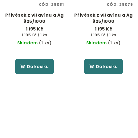
KÓD:
28081
KÓD:
28079
Přívěsek z vltavínu a Ag
Přívěsek z vltavínu a Ag
925/1000
925/1000
1 195 Kč
1 195 Kč
Měrná
Měrná
1 195 Kč / 1 ks
1 195 Kč / 1 ks
cena:
cena:
Skladem
(1 ks)
Skladem
(1 ks)
Do košíku
Do košíku