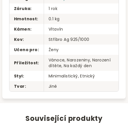
Záruka
:
1 rok
Hmotnost
:
0.1 kg
Kámen
:
Vltavín
Kov
:
Stříbro Ag 925/1000
Učeno pro
:
Ženy
Vánoce, Narozeniny, Narození
Příležitost
:
dítěte, Na každý den
Styl
:
Minimalistický, Etnický
Tvar
:
Jiné
Související produkty