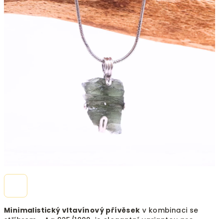
5
hvězdiček.
Minimalistický vltavínový přívěsek
v kombinaci se