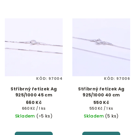
KÓD:
97004
KÓD:
97006
Stříbrný řetízek Ag
Stříbrný řetízek Ag
925/1000 45 cm
925/1000 40 cm
660 Kč
550 Kč
Měrná
Měrná
660 Kč / 1 ks
550 Kč / 1 ks
cena:
cena:
Skladem
(>5 ks)
Skladem
(5 ks)