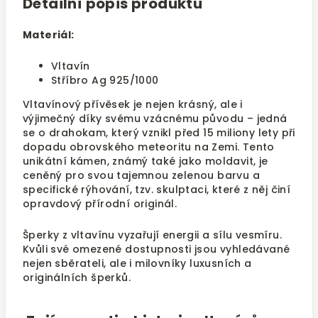
Detailní popis produktu
Materiál:
Vltavín
Stříbro Ag 925/1000
Vltavínový přívěsek je nejen krásný, ale i
výjimečný díky svému vzácnému původu – jedná
se o drahokam, který vznikl před 15 miliony lety při
dopadu obrovského meteoritu na Zemi. Tento
unikátní kámen, známý také jako moldavit, je
ceněný pro svou tajemnou zelenou barvu a
specifické rýhování, tzv. skulptaci, které z něj činí
opravdový přírodní originál.
Šperky z vltavínu vyzařují energii a sílu vesmíru.
Kvůli své omezené dostupnosti jsou vyhledávané
nejen sběrateli, ale i milovníky luxusních a
originálních šperků.