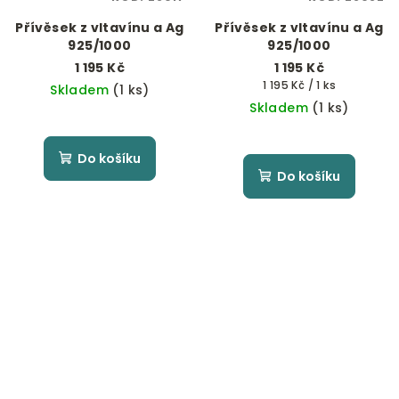
Přívěsek z vltavínu a Ag
Přívěsek z vltavínu a Ag
925/1000
925/1000
1 195 Kč
1 195 Kč
Měrná
1 195 Kč / 1 ks
Skladem
(1 ks)
cena:
Skladem
(1 ks)
Do košíku
Do košíku