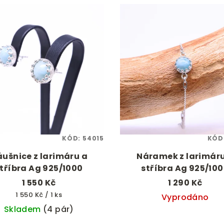
KÓD:
54015
KÓD
ušnice z larimáru a
Náramek z larimáru
tříbra Ag 925/1000
stříbra Ag 925/10
1 550 Kč
1 290 Kč
Měrná
1 550 Kč / 1 ks
Vyprodáno
cena:
Skladem
(4 pár)