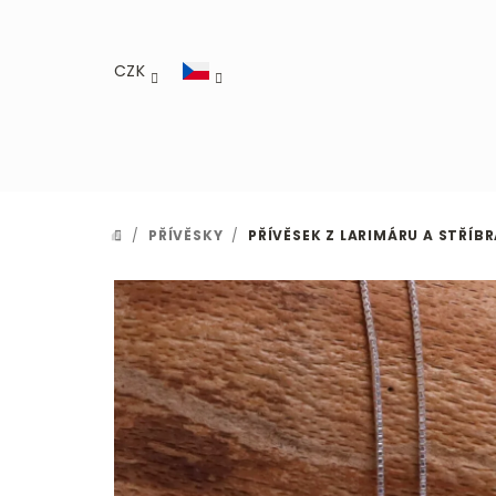
Přejít
na
obsah
CZK
/
PŘÍVĚSKY
/
PŘÍVĚSEK Z LARIMÁRU A STŘÍBR
DOMŮ