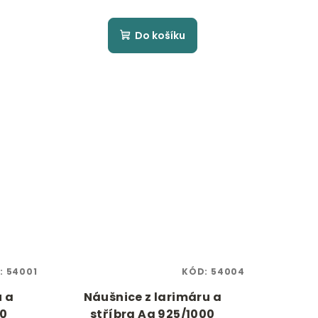
Do košíku
:
54001
KÓD:
54004
u a
Náušnice z larimáru a
00
stříbra Ag 925/1000