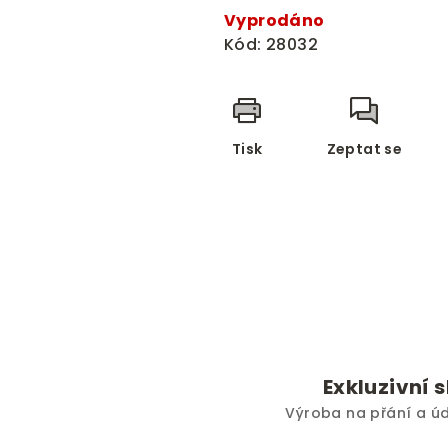
Vyprodáno
Kód:
28032
Tisk
Zeptat se
Exkluzivní 
Výroba na přání a ú