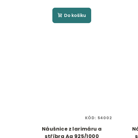
Do košíku
KÓD:
54002
Náušnice z larimáru a
Ná
stříbra Ag 925/1000
s