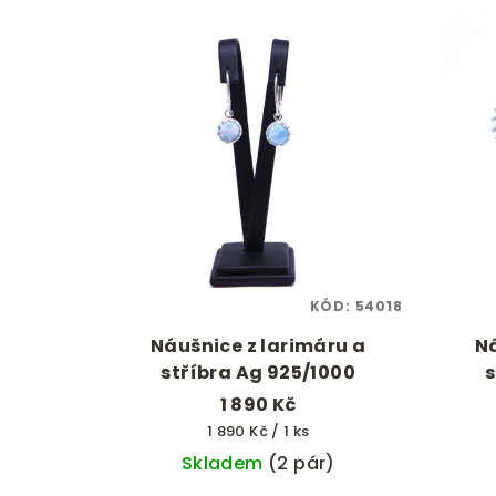
KÓD:
54018
Náušnice z larimáru a
Ná
stříbra Ag 925/1000
s
1 890 Kč
Měrná
1 890 Kč / 1 ks
cena:
Skladem
(2 pár)