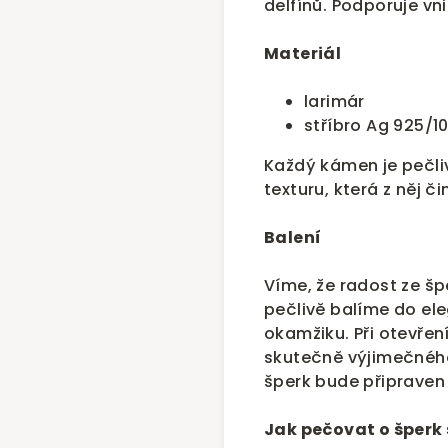
delfínů. Podporuje vni
Materiál
larimár
stříbro Ag 925/1
Každý kámen je pečliv
texturu, která z něj č
Balení
Víme, že radost ze šp
pečlivě balíme do el
okamžiku. Při otevření
skutečně výjimečného
šperk bude připraven 
Jak pečovat o šperk