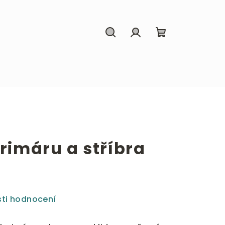
Hledat
Přihlášení
Nákupní
košík
arimáru a stříbra
ti hodnocení