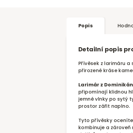
Popis
Hodno
Detailní popis p
Přívěsek z larimáru a
přirozené kráse kame
Larimár z Dominikán
připomínají klidnou 
jemné vlnky po sytý 
prostor zářit naplno.
Tyto přívěsky oceníte
kombinuje a zároveň 