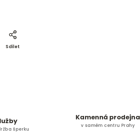
Sdílet
Kamenná prodejn
služby
v samém centru Prahy
držba šperku