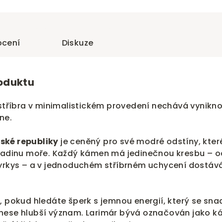
cení
Diskuze
roduktu
 stříbra v minimalistickém provedení nechává vynikn
ne.
ské republiky
je ceněný pro své modré odstíny, kter
hladinu moře. Každý kámen má jedinečnou kresbu – o
tyrkys – a v jednoduchém stříbrném uchycení dostáv
, pokud hledáte šperk s jemnou energií, který se sn
nese hlubší význam. Larimár bývá označován jako 