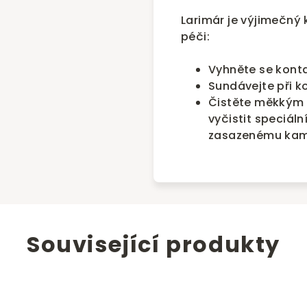
Larimár je výjimečný 
péči:
Vyhněte se kont
Sundávejte při k
Čistěte měkkým 
vyčistit speciáln
zasazenému kam
Související produkty