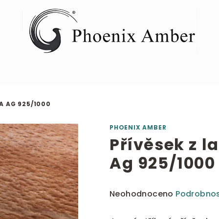
A AG 925/1000
PHOENIX AMBER
Přívěsek z l
Ag 925/1000
Průměrné
Neohodnoceno
Podrobnos
hodnocení
produktu