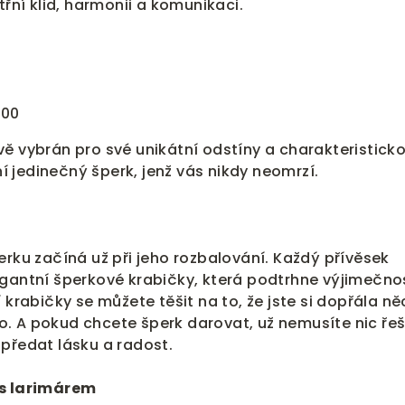
třní klid, harmonii a komunikaci.
000
ě vybrán pro své unikátní odstíny a charakteristick
iní jedinečný šperk, jenž vás nikdy neomrzí.
erku začíná už při jeho rozbalování. Každý přívěsek
egantní šperkové krabičky, která podtrhne výjimečno
 krabičky se můžete těšit na to, že jste si dopřála n
. A pokud chcete šperk darovat, už nemusíte nic řeš
předat lásku a radost.
 s larimárem