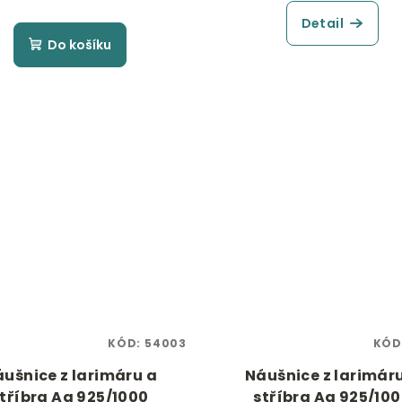
Detail
Do košíku
KÓD:
54003
KÓD
ušnice z larimáru a
Náušnice z larimár
tříbra Ag 925/1000
stříbra Ag 925/10