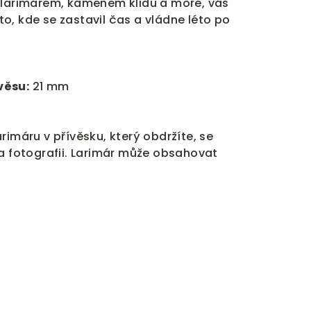
 larimárem, kamenem klidu a moře, vás
o, kde se zastavil čas a vládne léto po
věsu:
21 mm
rimáru v přívěsku, který obdržíte, se
na fotografii. Larimár může obsahovat