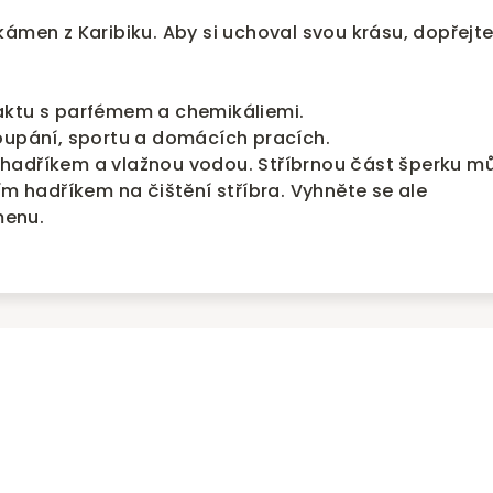
kámen z Karibiku. Aby si uchoval svou krásu, dopřejt
aktu s parfémem a chemikáliemi.
oupání, sportu a domácích pracích.
hadříkem a vlažnou vodou. Stříbrnou část šperku m
ím hadříkem na čištění stříbra. Vyhněte se ale
enu.