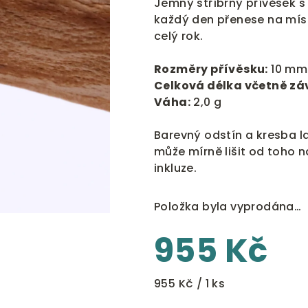
Jemný stříbrný přívěsek s
je
každý den přenese na míst
0,0
celý rok.
z
5
Rozměry přívěsku:
10 mm
hvězdiček.
Celková délka včetně zá
Váha:
2,0 g
Barevný odstín a kresba la
může mírně lišit od toho 
inkluze.
Položka byla vyprodána…
955 Kč
Měrná
955 Kč / 1 ks
cena: