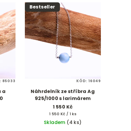
Bestseller
:
85033
KÓD:
16049
 a
Náhrdelník ze stříbra Ag
00
925/1000 s larimárem
1 550 Kč
Měrná
1 550 Kč / 1 ks
cena:
Skladem
(4 ks)