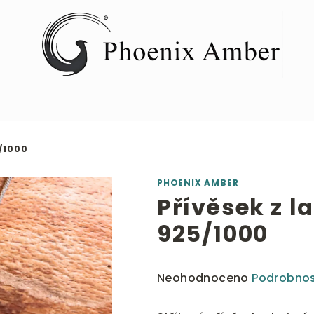
/1000
PHOENIX AMBER
Přívěsek z l
925/1000
Průměrné
Neohodnoceno
Podrobnos
hodnocení
produktu