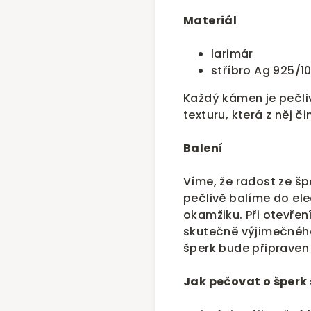
Materiál
larimár
stříbro Ag 925/1
Každý kámen je pečliv
texturu, která z něj č
Balení
Víme, že radost ze šp
pečlivě balíme do el
okamžiku. Při otevření
skutečně výjimečného
šperk bude připraven 
Jak pečovat o šperk