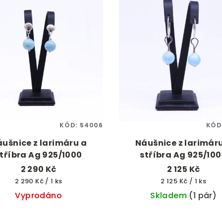
KÓD:
54006
KÓD
ušnice z larimáru a
Náušnice z larimár
tříbra Ag 925/1000
stříbra Ag 925/10
2 290 Kč
2 125 Kč
Měrná
Měrná
2 290 Kč / 1 ks
2 125 Kč / 1 ks
cena:
cena:
Vyprodáno
Skladem
(1 pár)