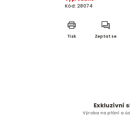
Kód:
28074
Tisk
Zeptat se
Exkluzivní 
Výroba na přání a ú