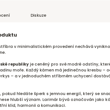
cení
Diskuze
roduktu
 stříbra v minimalistickém provedení nechává vynikn
ne.
ské republiky
je ceněný pro své modré odstíny, kter
hladinu moře. Každý kámen má jedinečnou kresbu – o
tyrkys – a v jednoduchém stříbrném uchycení dostáv
, pokud hledáte šperk s jemnou energií, který se sn
nese hlubší význam. Larimár bývá označován jako 
třní klid, harmonii a komunikaci.