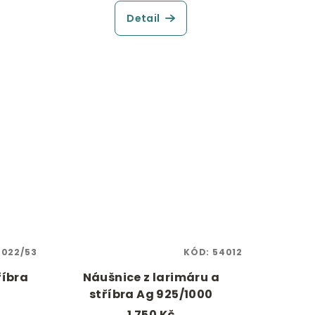
Detail
3022/53
KÓD:
54012
říbra
Náušnice z larimáru a
stříbra Ag 925/1000
1 750 Kč