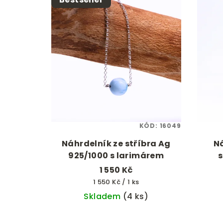
KÓD:
16049
Náhrdelník ze stříbra Ag
Ná
925/1000 s larimárem
s
1 550 Kč
Měrná
1 550 Kč / 1 ks
cena:
Skladem
(4 ks)