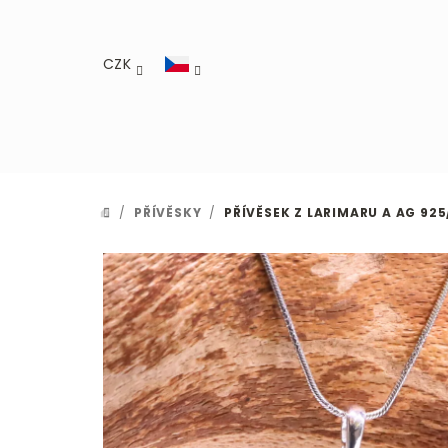
Přejít
na
obsah
CZK
/
PŘÍVĚSKY
/
PŘÍVĚSEK Z LARIMARU A AG 925
DOMŮ