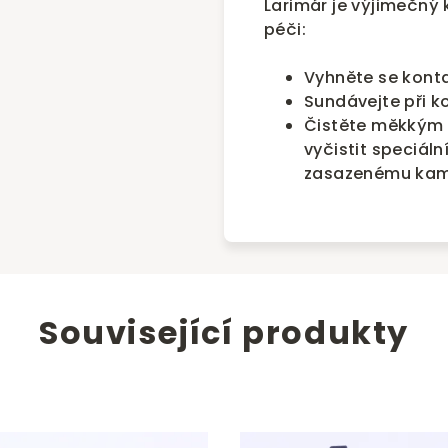
Larimár je výjimečný 
péči:
Vyhněte se kont
Sundávejte při k
Čistěte měkkým 
vyčistit speciáln
zasazenému kam
Související produkty