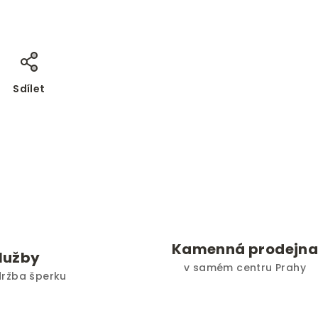
Sdílet
Kamenná prodejn
služby
v samém centru Prahy
držba šperku