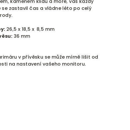
árem, kamenem klidu a moře, vás každý
se zastavil čas a vládne léto po celý
írody.
y:
26,5 x 18,5 x
8,5 mm
věsu:
36 mm
rimáru v přívěsku se může mírně lišit od
losti na nastavení vašeho monitoru.