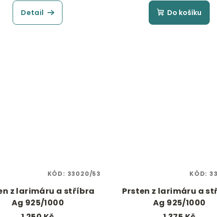
Detail
Do košíku
KÓD:
33020/53
KÓD:
3
en z larimáru a stříbra
Prsten z larimáru a st
Ag 925/1000
Ag 925/1000
1 250 Kč
1 375 Kč