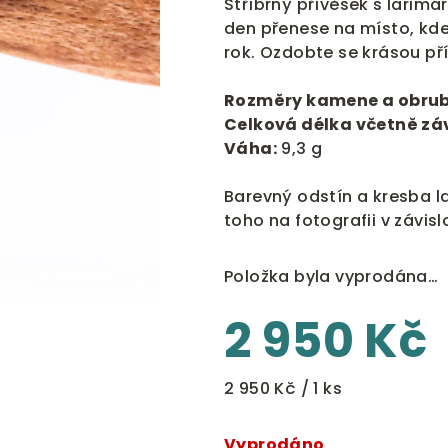
Stříbrný přívěsek s larim
je
den přenese na místo, kde 
0,0
rok. Ozdobte se krásou př
z
5
Rozměry kamene a obrub
hvězdiček.
Celková délka včetně zá
Váha:
9,3 g
Barevný odstín a kresba la
toho na fotografii v závis
Položka byla vyprodána…
2 950 Kč
Měrná
2 950 Kč / 1 ks
cena:
Vyprodáno