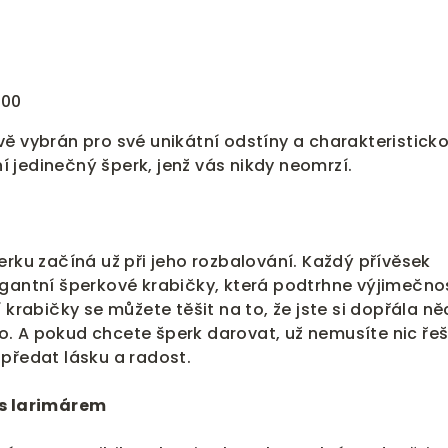
000
ě vybrán pro své unikátní odstíny a charakteristick
iní jedinečný šperk, jenž vás nikdy neomrzí.
erku začíná už při jeho rozbalování. Každý přívěsek
egantní šperkové krabičky, která podtrhne výjimečno
 krabičky se můžete těšit na to, že jste si dopřála n
. A pokud chcete šperk darovat, už nemusíte nic řeš
předat lásku a radost.
 s larimárem