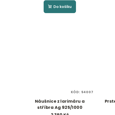
Do košíku
KÓD:
54007
Náušnice z larimáru a
Prst
stříbra Ag 925/1000
2 350 Kč