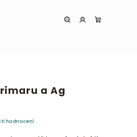
Hledat
Přihlášení
Nákupní
košík
arimaru a Ag
ti hodnocení