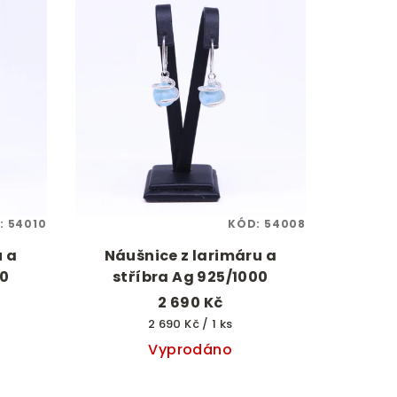
:
54010
KÓD:
54008
u a
Náušnice z larimáru a
00
stříbra Ag 925/1000
2 690 Kč
Měrná
2 690 Kč / 1 ks
cena:
Vyprodáno