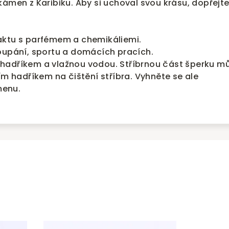
kámen z Karibiku. Aby si uchoval svou krásu, dopřejt
aktu s parfémem a chemikáliemi.
oupání, sportu a domácích pracích.
hadříkem a vlažnou vodou. Stříbrnou část šperku m
ím hadříkem na čištění stříbra. Vyhněte se ale
enu.