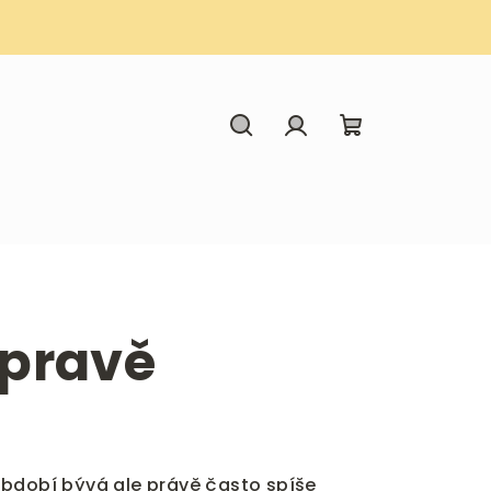
Search
Login
Shopping
cart
opravě
období bývá ale právě často spíše