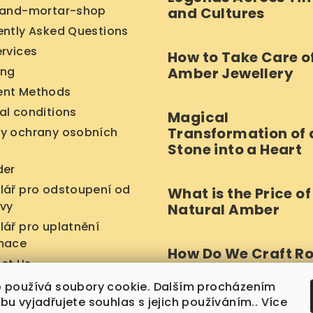
-and-mortar-shop
and Cultures
ently Asked Questions
ervices
How to Take Care o
ing
Amber Jewellery
nt Methods
al conditions
Magical
Transformation of 
y ochrany osobních
Stone into a Heart
der
lář pro odstoupení od
What is the Price of
vy
Natural Amber
lář pro uplatnění
mace
How Do We Craft R
ct Us
Amber Beads?
 používá soubory cookie. Dalším procházením
u vyjadřujete souhlas s jejich používáním.. Více
Archives