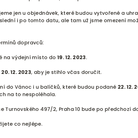
me jen u objednávek, které budou vytvořené a uhraz
lední i po tomto datu, ale tam už jsme omezení mož
ermínů dopravců:
é na výdejní místo do
19. 12. 2023
.
i
20. 12. 2023
, aby je stihlo včas doručit.
í do Vánoc i u balíčků, které budou podané
22. 12. 
ych na to nespoléhala.
se Turnovského 497/2, Praha 10 bude po předchozí
ijete co nejlépe.