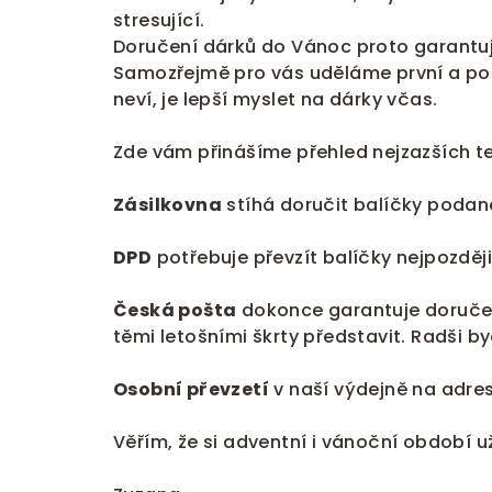
stresující.
Doručení dárků do Vánoc proto garantuje
Samozřejmě pro vás uděláme první a pos
neví, je lepší myslet na dárky včas.
Zde vám přinášíme přehled nejzazších t
Zásilkovna
stíhá doručit balíčky podan
DPD
potřebuje převzít balíčky nejpozděj
Česká pošta
dokonce garantuje doručen
těmi letošními škrty představit. Radši b
Osobní převzetí
v naší výdejně na adre
Věřím, že si adventní i vánoční období už