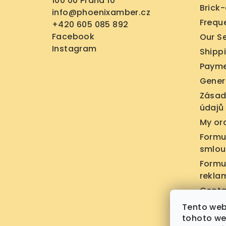
100 00 Praha 10
Brick
r
info
@
phoenixamber.cz
Frequ
+420 605 085 892
Facebook
Our S
Instagram
Shipp
Payme
Gener
Zásad
údajů
My or
Formu
smlou
Formu
rekla
Conta
Tento web
tohoto web