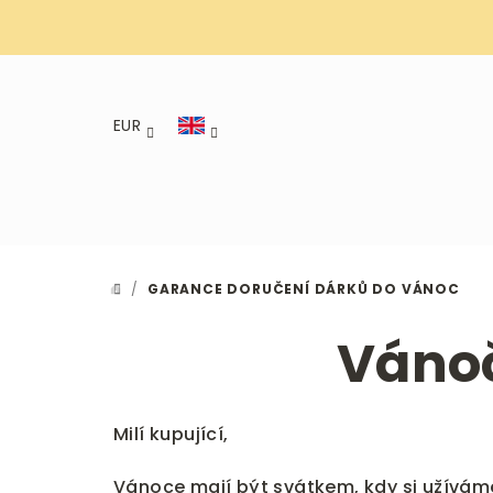
Skip
to
content
EUR
/
GARANCE DORUČENÍ DÁRKŮ DO VÁNOC
HOME
Vánoč
Milí kupující,
Vánoce mají být svátkem, kdy si užívám