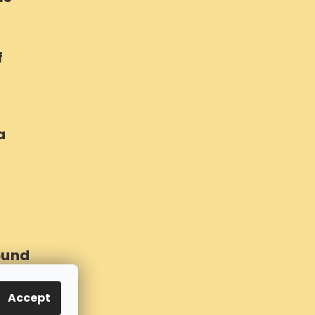
f
a
ound
Accept