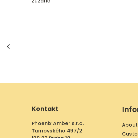
Zuzana
F
o
Kontakt
Inf
o
t
Phoenix Amber s.r.o.
About
Turnovského 497/2
e
Custo