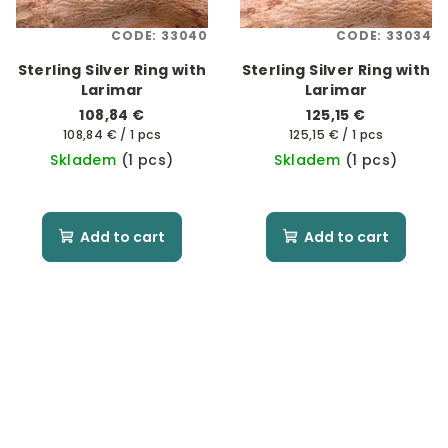
CODE:
33040
CODE:
33034
Sterling Silver Ring with
Sterling Silver Ring with
Larimar
Larimar
108,84 €
125,15 €
Measure
Measure
108,84 € / 1 pcs
125,15 € / 1 pcs
price:
price:
Skladem
(1 pcs)
Skladem
(1 pcs)
Add to cart
Add to cart