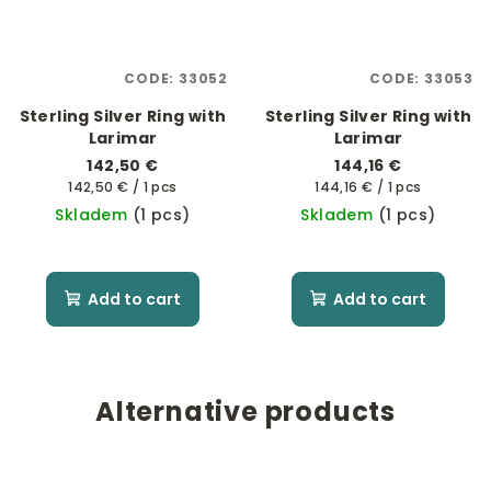
CODE:
33052
CODE:
33053
Sterling Silver Ring with
Sterling Silver Ring with
Larimar
Larimar
142,50 €
144,16 €
Measure
Measure
142,50 € / 1 pcs
144,16 € / 1 pcs
price:
price:
Skladem
(1 pcs)
Skladem
(1 pcs)
Add to cart
Add to cart
Alternative products