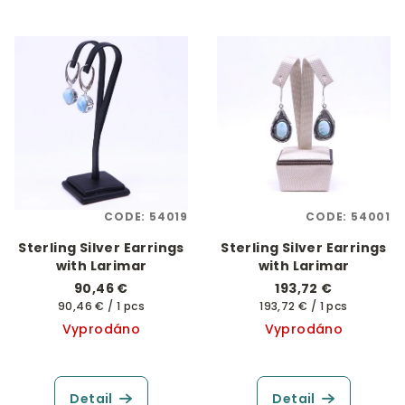
CODE:
54019
CODE:
54001
Sterling Silver Earrings
Sterling Silver Earrings
with Larimar
with Larimar
90,46 €
193,72 €
Measure
Measure
90,46 € / 1 pcs
193,72 € / 1 pcs
price:
price:
Vyprodáno
Vyprodáno
Detail
Detail