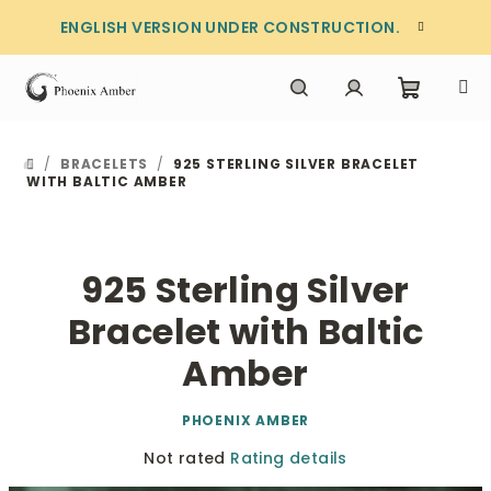
Skip
ENGLISH VERSION UNDER CONSTRUCTION.
to
content
Shoppi
Search
Login
/
BRACELETS
/
925 STERLING SILVER BRACELET
HOME
cart
WITH BALTIC AMBER
925 Sterling Silver
Bracelet with Baltic
Amber
PHOENIX AMBER
The
Not rated
Rating details
average