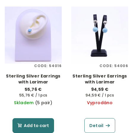
CODE:
54016
CODE:
54006
Sterling Silver Earrings
Sterling Silver Earrings
with Larimar
with Larimar
55,76 €
94,59 €
Measure
Measure
55,76 € / 1 pcs
94,59 € / 1 pcs
price:
price:
Skladem
(5 pair)
Vyprodáno
Add to cart
Detail