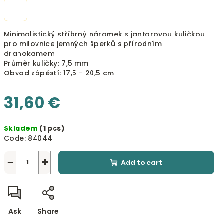
Minimalistický stříbrný náramek s jantarovou kuličkou
pro milovnice jemných šperků s přírodním
drahokamem
Průměr kuličky: 7,5 mm
Obvod zápěstí: 17,5 - 20,5 cm
31,60 €
Measure
Skladem
(1 pcs)
price:
Code:
84044
−
+
Add to cart
Ask
Share