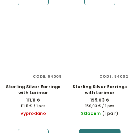
CODE:
54008
CODE:
54002
Sterling Silver Earrings
Sterling Silver Earrings
with Larimar
with Larimar
111,11 €
159,03 €
Measure
Measure
111,11 € / 1 pcs
159,03 € / 1 pcs
price:
price:
Vyprodáno
Skladem
(1 pair)