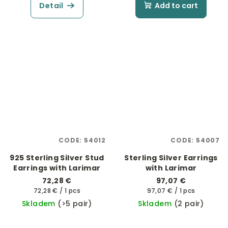
Detail
Add to cart
CODE:
54012
CODE:
54007
925 Sterling Silver Stud
Sterling Silver Earrings
Earrings with Larimar
with Larimar
72,28 €
97,07 €
Measure
Measure
72,28 € / 1 pcs
97,07 € / 1 pcs
price:
price:
Skladem
(>5 pair)
Skladem
(2 pair)