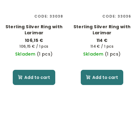
CODE:
33038
CODE:
33036
Sterling Silver Ring with
Sterling Silver Ring with
Larimar
Larimar
106,15 €
114 €
Measure
Measure
106,15 € / 1 pcs
114 € / 1 pcs
price:
price:
Skladem
(1 pcs)
Skladem
(1 pcs)
Add to cart
Add to cart