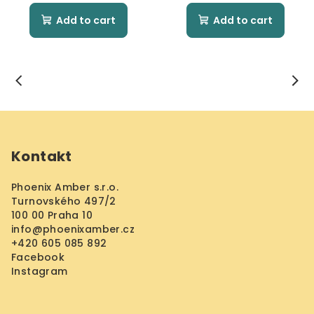
Add to cart
Add to cart
F
o
Kontakt
o
t
Phoenix Amber s.r.o.
e
Turnovského 497/2
r
100 00 Praha 10
info
@
phoenixamber.cz
+420 605 085 892
Facebook
Instagram