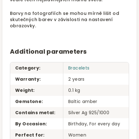
Barvy na fotografiích se mohou mírně lišit od
skutečných barev v závislosti na nastavení
obrazovky.
Additional parameters
Category
:
Bracelets
Warranty
:
2 years
Weight
:
0.1 kg
Gemstone
:
Baltic amber
Contains metal
:
Silver Ag 925/1000
By Occasion
:
Birthday, For every day
Perfect for
:
Women