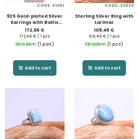
CODE:
51091
CODE:
33032
925 Gold-plated Silver
Sterling Silver Ring with
Earrings with Baltic
Larimar
Amber
172,66 €
109,46 €
Measure
Measure
172,66 € / 1 pcs
109,46 € / 1 pcs
price:
price:
Skladem
(1 pair)
Skladem
(1 pcs)
Add to cart
Add to cart