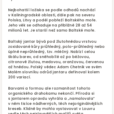
Nejbohatší ložiska se podle odhadů nachází
v Kaliningradské oblasti, dále pak na severu
Polska, Litvy a podél pobřeží Baltského moře.
Jeho věk se odhaduje na přibližně 28 až 54
milionů let. Je starší než samo Baltské moře.
Baltský jantar bývá pod žlutohnědou vrstvou
zoxidované kůry průhledný, polo-průhledný nebo
úplně neprůhledný, tzv. mléčný. Nabízí celou
škálu barev, od sněhobílé až po béžovou,
citronově žlutou, medovou, oranžovou, červenou
až hnědou. Polský vědec Adam Chetnik ve svém
Malém slovníku odrůd jantaru definoval kolem
200 variací.
Barvami a formou ale rozmanitost tohoto
organického drahokamu nekončí. Příroda si
s jantarem opravdu vyhrála a „namalovala“
v něm tisíce nádherných, těch nejoriginálnějších
kreseb. Klidně by mohla vystavovat v Louvru
vedle těch nejslavnějších malířů světa.