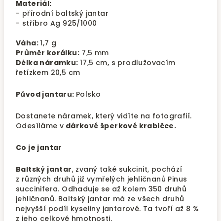
Materiál:
- přírodní baltský jantar
- stříbro Ag 925/1000
Váha:
1,7 g
Průměr korálku:
7,5 mm
Délka náramku:
17,5 cm, s prodlužovacím
řetízkem 20,5 cm
Původ jantaru:
Polsko
Dostanete náramek, který vidíte na fotografií.
Odesíláme v
dárkové šperkové krabičce.
Co je jantar
Baltský jantar
, zvaný také sukcinit, pochází
z různých druhů již vymřelých jehličnanů Pinus
succinifera. Odhaduje se až kolem 350 druhů
jehličnanů. Baltský jantar má ze všech druhů
nejvyšší podíl kyseliny jantarové. Ta tvoří až 8 %
z jeho celkové hmotnosti.