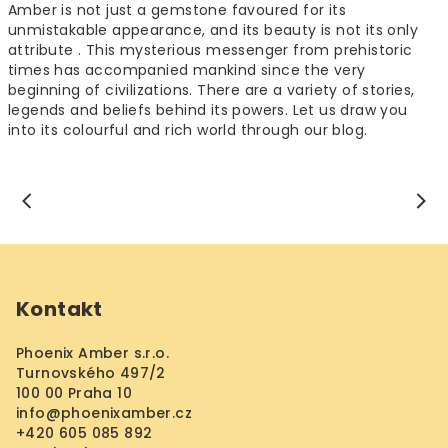
Amber is not just a gemstone favoured for its
unmistakable appearance, and its beauty is not its only
attribute . This mysterious messenger from prehistoric
times has accompanied mankind since the very
beginning of civilizations. There are a variety of stories,
legends and beliefs behind its powers. Let us draw you
into its colourful and rich world through our blog.
F
o
Kontakt
o
t
Phoenix Amber s.r.o.
e
Turnovského 497/2
r
100 00 Praha 10
info
@
phoenixamber.cz
+420 605 085 892