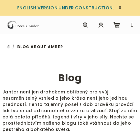
Skip
ENGLISH VERSION UNDER CONSTRUCTION.
to
content
Shoppi
Search
Login
/
BLOG ABOUT AMBER
HOME
cart
Blog
Jantar není jen drahokam oblíbený pro svůj
nezaměnitelný vzhled a jeho krása není jeho jedinou
předností. Tento tajemný posel z dob pravěku provází
lidstvo snad od samotného vzniku civilizací. Stojí za ním
celá paleta příběhů, legend i víry v jeho síly. Nechte se
prostřednictvím našeho blogu také vtáhnout do jeho
pestrého a bohatého světa.